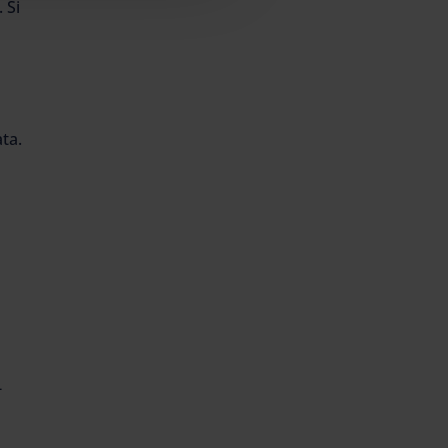
 Si
ta.
-