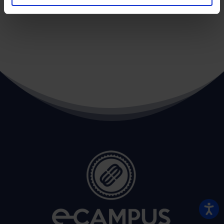
←
POST PRECEDENTE
POST SUCCESSIVO
→