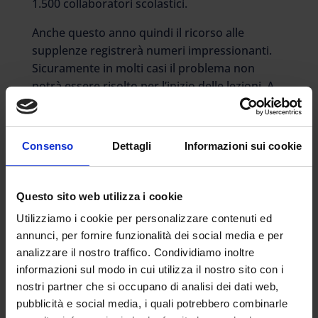
1.500 collaboratori scolastici.
Anche questo anno quindi il ricorso alle
supplenze registrerà numeri impressionanti.
Sicuramente in molti casi il problema non
potrà essere risolto per l’inizio delle lezioni. A
fare il quadro è la presidente dell’Associazione
dei presidi del Lazio Cristina Costarelli, che
ricopre l’incarico al liceo Newton. “Venerdì
Consenso
Dettagli
Informazioni sui cookie
scorso abbiamo ricevuto una nuova richiesta
dall’Ufficio Scolastico per sapere di quanti
docenti abbiamo bisogno. – spiega Costarelli –
Questo sito web utilizza i cookie
Spero non si vada troppo in là coi giorni. Ci
Utilizziamo i cookie per personalizzare contenuti ed
sono scuole in enorme difficoltà con 20 docenti
annunci, per fornire funzionalità dei social media e per
in meno, soprattutto sul sostegno”.
analizzare il nostro traffico. Condividiamo inoltre
informazioni sul modo in cui utilizza il nostro sito con i
I disagi maggiori sono registrati tra gli istituti
nostri partner che si occupano di analisi dei dati web,
professionali e i comprensivi. La carenza di
pubblicità e social media, i quali potrebbero combinarle
insegnanti riguarda in particolare le materie