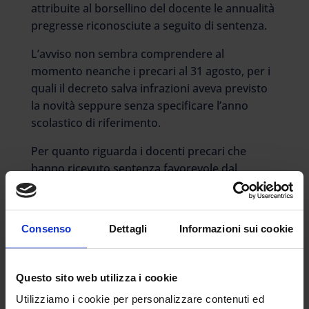
attribuite al borsellino del docente le annualità
pregresse riconosciute a seguito di sentenza.
L’avviso non sembra comprendere al
momento neanche i precari al 31 agosto, per i
quali il decreto salva infrazioni aveva previsto
la novità seppure senza specificare l’anno
scolastico di riferimento.
Per quanto riguarda i docenti precari che
hanno ricevuto sentenza favorevole dal
giudice, sul sito Carta del docente alla
riapertura probabilmente si troverà ancora
l’
avviso
che spiegherà i passaggi per richiedere
Consenso
Dettagli
Informazioni sui cookie
le somme spettanti.
A cosa serve la carta del
Questo sito web utilizza i cookie
docente
Utilizziamo i cookie per personalizzare contenuti ed
La carta può essere utilizzata per l’acquisto