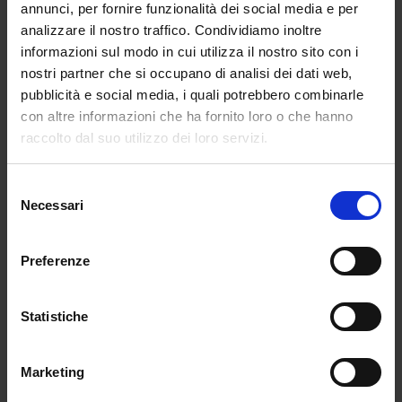
annunci, per fornire funzionalità dei social media e per
di
:
analizzare il nostro traffico. Condividiamo inoltre
libri e testi, anche in formato digitale, di
informazioni sul modo in cui utilizza il nostro sito con i
pubblicazioni e di riviste comunque utili
nostri partner che si occupano di analisi dei dati web,
all’aggiornamento professionale;
pubblicità e social media, i quali potrebbero combinarle
hardware e software;
con altre informazioni che ha fornito loro o che hanno
iscrizione a corsi per attività di
raccolto dal suo utilizzo dei loro servizi.
aggiornamento e di qualificazione delle
competenze professionali, svolti da enti
Selezione
Necessari
accreditati presso il Ministero dell’istruzione,
del
dell’università e della ricerca;
consenso
iscrizione a corsi di laurea, di laurea
Preferenze
magistrale, specialistica o a ciclo unico,
inerenti al profilo professionale, ovvero a
Statistiche
corsi post lauream o a master universitari
inerenti al profilo professionale;
titoli di accesso per rappresentazioni teatrali
Marketing
e cinematografiche;