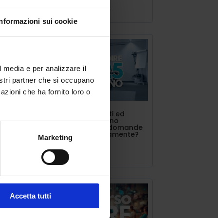
Lug 11, 2025
e
Informazioni sui cookie
i
l media e per analizzare il
nostri partner che si occupano
r il
azioni che ha fornito loro o
i e
INDIRE triennalisti ed
estero. Si possono
presentare più domande
ti ai
contemporaneamente?
Marketing
di
Lug 10, 2025
Accetta tutti