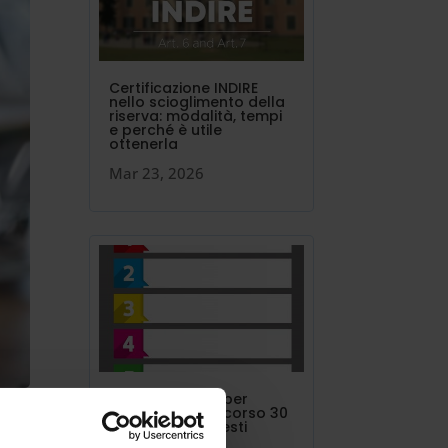
Certificazione INDIRE
nello scioglimento della
riserva: modalità, tempi
e perché è utile
ottenerla
Mar 23, 2026
I 24 punti in più per
concorso o percorso 30
CFU vanno richiesti
.