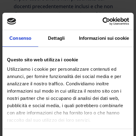
docenti precedentemente inclusi e che non
devono aggiornare i punteggi e cambiare
provincia. In tal caso, l’aspirante resta in
graduatoria, tuttavia perde eventuali diritti
soggetti a scadenza, quali ad esempio le
Consenso
Dettagli
Informazioni sui cookie
preferenze. Pertanto, per chi deve confermare
eventuale precedenze o titoli di riserva, è
Questo sito web utilizza i cookie
necessario presentare comunque l’istanza;
è presentata da coloro che nel 2023/24 si
Utilizziamo i cookie per personalizzare contenuti ed
annunci, per fornire funzionalità dei social media e per
sono inseriti negli elenchi aggiuntivi alla prima
analizzare il nostro traffico. Condividiamo inoltre
fascia e adesso devono essere inclusi a pieno
informazioni sul modo in cui utilizza il nostro sito con i
titolo in prima fascia;
nostri partner che si occupano di analisi dei dati web,
può essere presentata, per la prima fascia,
pubblicità e social media, i quali potrebbero combinarle
con riserva, da parte degli aspiranti che
con altre informazioni che ha fornito loro o che hanno
conseguono il titolo di
raccolto dal suo utilizzo dei loro servizi.
abilitazione/specializzazione entro il 30 giugno
nonché da parte di coloro che sono in attesa