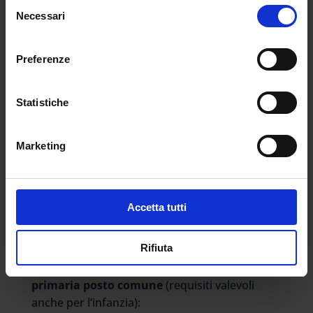
Selezione
dei riconoscimento del titolo conseguito
Necessari
del
all’estero;
consenso
può essere presentata per la nuova prima
Preferenze
fascia di Ed. motoria alla scuola primaria da
parte di coloro che si sono abilitati con il
concorso di cui al DDG n. 1330 del 4 agosto
Statistiche
2023 (l’abilitazione si consegue con il solo
superamento delle prove, per cui non si deve
Marketing
essere necessariamente vincitori di concorso).
Requisiti primaria (e
infanzia)
Accetta tutti
Ritornando al focus del presente articolo,
Rifiuta
ricordiamo quali sono i requisiti per accedere
alla prima e alla seconda fascia delle
GPS
primaria posto comune
(requisiti valevoli
anche per l’infanzia):