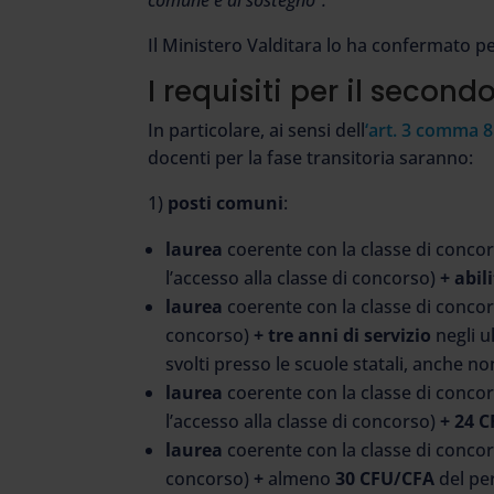
Il Ministero Valditara lo ha confermato pe
I requisiti per il secon
In particolare, ai sensi dell
‘art. 3 comma 
docenti per la fase transitoria saranno:
1)
posti comuni
:
laurea
coerente con la classe di concor
l’accesso alla classe di concorso)
+ abil
laurea
coerente con la classe di concors
concorso)
+ tre anni di servizio
negli u
svolti presso le scuole statali, anche n
laurea
coerente con la classe di concor
l’accesso alla classe di concorso)
+ 24 C
laurea
coerente con la classe di concors
concorso)
+
almeno
30 CFU/CFA
del pe