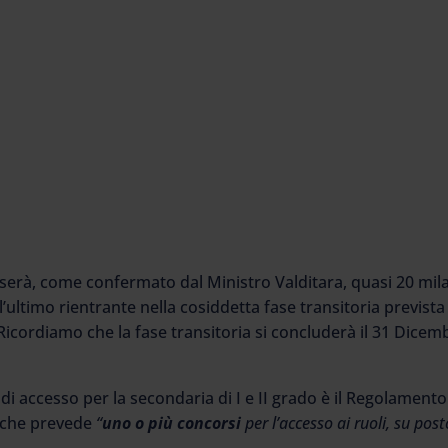
serà, come confermato dal Ministro Valditara, quasi 20 mil
 l’ultimo rientrante nella cosiddetta fase transitoria prevista
icordiamo che la fase transitoria si concluderà il 31 Dicem
 di accesso per la secondaria di I e II grado è il Regolamento
 che prevede
“
uno o più concorsi
per l’accesso ai ruoli, su post