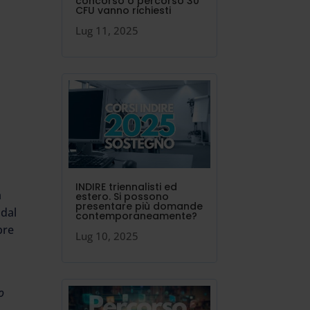
concorso o percorso 30
CFU vanno richiesti
Lug 11, 2025
INDIRE triennalisti ed
a
estero. Si possono
presentare più domande
 dal
contemporaneamente?
bre
Lug 10, 2025
o