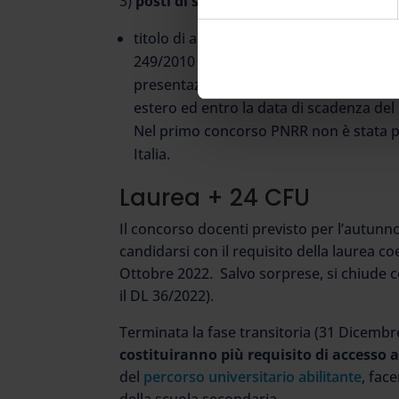
3)
posti di sostegno:
titolo di accesso alla classe di concors
249/2010 per il grado richiesto (il tito
presentazione della domanda; è previsto
estero ed entro la data di scadenza de
Nel primo concorso PNRR non è stata pr
Italia.
Laurea + 24 CFU
Il concorso docenti previsto per l’autun
candidarsi con il requisito della laurea c
Ottobre 2022. Salvo sorprese, si chiude co
il DL 36/2022).
Terminata la fase transitoria (31 Dicembre 
costituiranno più requisito di accesso 
del
percorso universitario abilitante
, fac
della scuola secondaria.