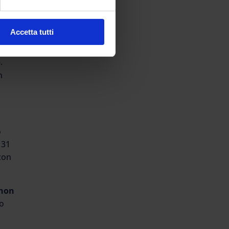
Accetta tutti
.
n
o
 31
 con
non
to