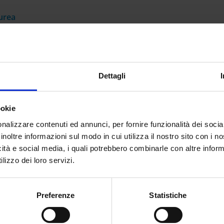
aurea
l DM n. 205/23
, l’accesso è consentito
non solo
a chi ha già
oro che risultano
iscritti
al relativo percorso formativo. In
so avverrà
con riserva
, che verrà sciolta
positivamente
se i
iugno dell’anno scolastico precedente
a quello della nomin
Dettagli
 il concorso venisse bandito a novembre 2024, si potrebbe
 giugno 2025).
ookie
072.safeframe.googlesyndication.com/safeframe/1-0-
nalizzare contenuti ed annunci, per fornire funzionalità dei socia
inoltre informazioni sul modo in cui utilizza il nostro sito con i 
icità e social media, i quali potrebbero combinarle con altre inform
lizzo dei loro servizi.
orso come indicato da tabella B del DPR 19/2016 e dm n.
Preferenze
Statistiche
o al 31 dicembre 2024
).