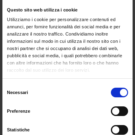
sistema nazionale d’istruzione.
Questo sito web utilizza i cookie
Percorso didattico
Utilizziamo i cookie per personalizzare contenuti ed
Il piano di studi prevede un totale di 30 CFU su
annunci, per fornire funzionalità dei social media e per
argomenti appartenenti alle metodologie e
analizzare il nostro traffico. Condividiamo inoltre
tecnologie didattiche della classe di concorso.
informazioni sul modo in cui utilizza il nostro sito con i
nostri partner che si occupano di analisi dei dati web,
Modalità di erogazione e frequenza
pubblicità e social media, i quali potrebbero combinarle
Le lezioni saranno previste unicamente in
con altre informazioni che ha fornito loro o che hanno
modalità sincrona online e saranno svolte su
raccolto dal suo utilizzo dei loro servizi.
piattaforma dedicata con controllo di
frequenza ed accessi.
Selezione
Come previsto dall’art. 7 comma 7 del DPCM
Necessari
del
del 4 agosto 2023 per accedere alla prova
consenso
finale sarà necessaria una percentuale minima
Preferenze
di presenza alle attività formative pari al 70%
Prova finale
Statistiche