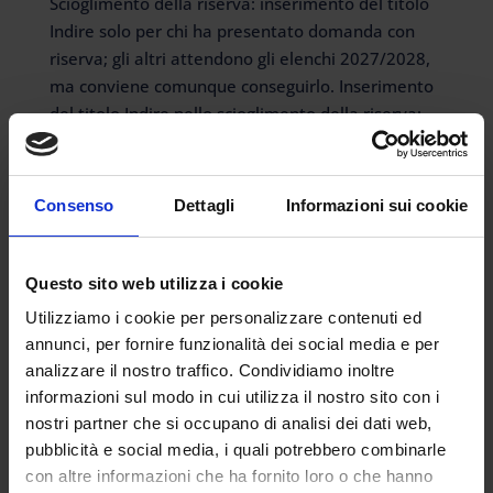
Scioglimento della riserva: inserimento del titolo
Indire solo per chi ha presentato domanda con
riserva; gli altri attendono gli elenchi 2027/2028,
ma conviene comunque conseguirlo. Inserimento
del titolo Indire nello scioglimento della riserva:
cosa prevede la...
Consenso
Dettagli
Informazioni sui cookie
Questo sito web utilizza i cookie
Articoli recenti
Utilizziamo i cookie per personalizzare contenuti ed
Certificazione INDIRE nello scioglimento della
annunci, per fornire funzionalità dei social media e per
riserva: modalità, tempi e perché è utile ottenerla
analizzare il nostro traffico. Condividiamo inoltre
I 24 punti in più per concorso o percorso 30 CFU
informazioni sul modo in cui utilizza il nostro sito con i
vanno richiesti
nostri partner che si occupano di analisi dei dati web,
INDIRE triennalisti ed estero. Si possono
pubblicità e social media, i quali potrebbero combinarle
presentare più domande contemporaneamente?
con altre informazioni che ha fornito loro o che hanno