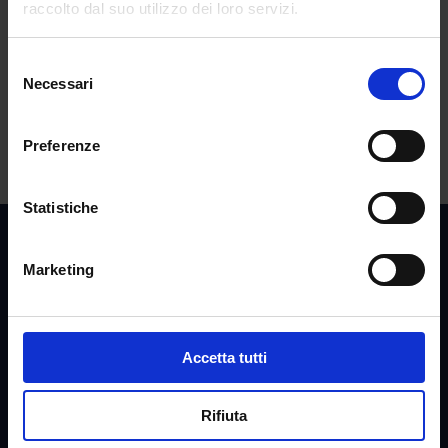
raccolto dal suo utilizzo dei loro servizi.
ART.6 INDIRE PUBBLICATO IL DECRETO
TFA sostegno X ciclo: ancora disponibili 2.500 posti
Selezione
all’Università Link
Necessari
del
consenso
Commenti recenti
Preferenze
Statistiche
Marketing
Accetta tutti
Rifiuta