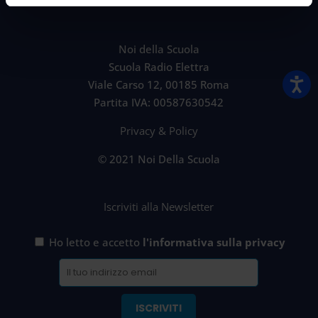
Noi della Scuola
Scuola Radio Elettra
Viale Carso 12, 00185 Roma
Partita IVA: 00587630542
Privacy & Policy
© 2021 Noi Della Scuola
Iscriviti alla Newsletter
Ho letto e accetto
l'informativa sulla privacy