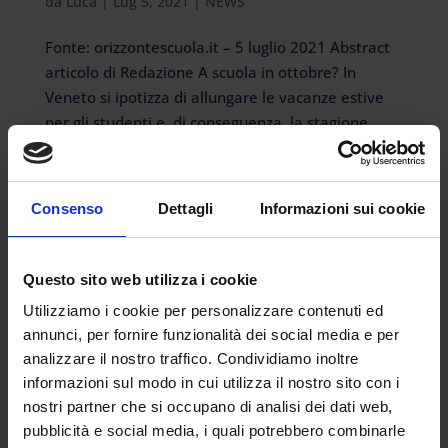
da
Luca
|
Lug 5, 2021
|
NEWS
Fonte: orizzontescuola.it – 5 luglio 2021 Abstract
articolo di Redazione A scuola in ottobre? In
Veneto si ipotizza di allungare le vacanze estive
per gli studenti e, di conseguenza, la stagione
balneare. Non è una novità: quasi ogni anno il
tema si ripresenta. Questa...
Consenso
Dettagli
Informazioni sui cookie
Questo sito web utilizza i cookie
Articoli recenti
Utilizziamo i cookie per personalizzare contenuti ed
annunci, per fornire funzionalità dei social media e per
Certificazione INDIRE nello scioglimento della
analizzare il nostro traffico. Condividiamo inoltre
riserva: modalità, tempi e perché è utile ottenerla
informazioni sul modo in cui utilizza il nostro sito con i
I 24 punti in più per concorso o percorso 30 CFU
nostri partner che si occupano di analisi dei dati web,
vanno richiesti
pubblicità e social media, i quali potrebbero combinarle