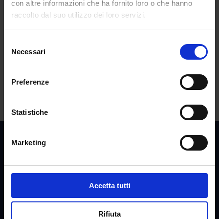
INDIRE triennalisti ed estero. Si possono
con altre informazioni che ha fornito loro o che hanno
presentare più domande contemporaneamente?
raccolto dal suo utilizzo dei loro servizi.
ART.6 INDIRE PUBBLICATO IL DECRETO
Selezione
TFA sostegno X ciclo: ancora disponibili 2.500 posti
Necessari
del
all’Università Link
consenso
Commenti recenti
Preferenze
Statistiche
Marketing
Accetta tutti
Rifiuta