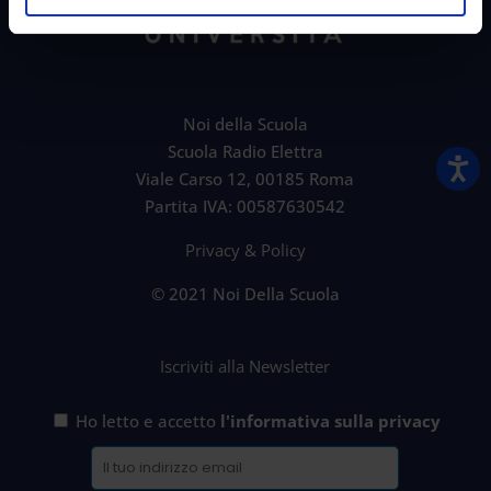
Noi della Scuola
Scuola Radio Elettra
Viale Carso 12, 00185 Roma
Partita IVA: 00587630542
Privacy & Policy
© 2021 Noi Della Scuola
Iscriviti alla Newsletter
Ho letto e accetto
l'informativa sulla privacy