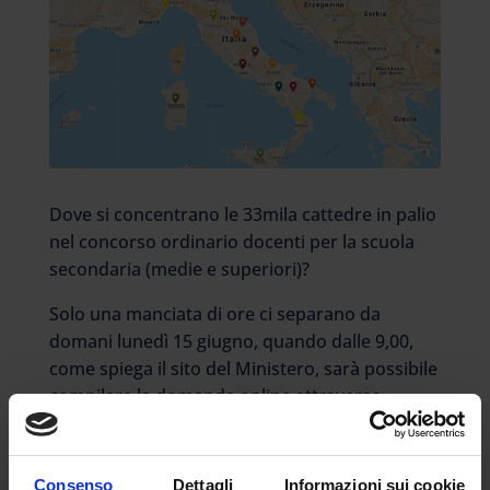
Dove si concentrano le 33mila cattedre in palio
nel concorso ordinario docenti per la scuola
secondaria (medie e superiori)?
Solo una manciata di ore ci separano da
domani lunedì 15 giugno, quando dalle 9,00,
come spiega il sito del Ministero, sarà possibile
compilare la domanda online attraverso
l’applicazione Piattaforma Concorsi e
Procedure selettive.
Consenso
Dettagli
Informazioni sui cookie