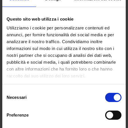
Tra le indicazioni che dovremmo inserire nel
modulo c’è la questione della scelta della
regione nella quale concorrere. Anche su
Questo sito web utilizza i cookie
questo punto il Ministero è chiaro: “Ciascun
Utilizziamo i cookie per personalizzare contenuti ed
candidato può concorrere in una sola regione,
annunci, per fornire funzionalità dei social media e per
a eccezione della Valle d’Aosta e del Trentino
analizzare il nostro traffico. Condividiamo inoltre
Alto Adige, e per una sola classe di concorso,
informazioni sul modo in cui utilizza il nostro sito con i
distintamente per la scuola secondaria di
nostri partner che si occupano di analisi dei dati web,
primo e di secondo grado, nonché per le
pubblicità e social media, i quali potrebbero combinarle
distinte e relative procedure sul sostegno. Il
con altre informazioni che ha fornito loro o che hanno
candidato che concorre per più procedure
raccolto dal suo utilizzo dei loro servizi.
concorsuali presenta comunque un’unica
istanza con l’indicazione delle procedure
Selezione
concorsuali alle quali intende partecipare”.
Necessari
del
consenso
Quali, quante e dove sono le cattedre in palio:
questa mappa
, se abbiamo più alternative da
Preferenze
valutare, può guidare la scelta.