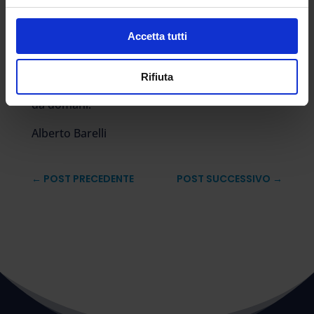
indicata nel titolo di La Repubblica, dedicato
alla “nuova scuola ibrida e digitale che resiste
Accetta tutti
al virus”. “Da domani tutti saranno chiamati a
confrontarsi con una nuova “normalità””, si
Rifiuta
legge ancora. Che questa sia la notizia a partire
da domani.
Alberto Barelli
←
POST PRECEDENTE
POST SUCCESSIVO
→