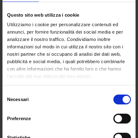
andranno a sostenere le prove del concorso”.
Un rinvio sarebbe giusto anche secondo la
Questo sito web utilizza i cookie
Lega. Per il M5S, al quale si unisce anche Italia
Utilizziamo i cookie per personalizzare contenuti ed
Viva, al contrario, servono insegnanti subito:
annunci, per fornire funzionalità dei social media e per
dunque, dritti al 22 ottobre. Alzano la voce
analizzare il nostro traffico. Condividiamo inoltre
anche i sindacati che chiedono di rinviare le
informazioni sul modo in cui utilizza il nostro sito con i
prove e propongono, come già fanno da
nostri partner che si occupano di analisi dei dati web,
tempo, una selezione fatta per “esami di
pubblicità e social media, i quali potrebbero combinarle
titolo”. A favore del concorso “subito” anche il
con altre informazioni che ha fornito loro o che hanno
ministro della Pubblica Amministrazione
raccolto dal suo utilizzo dei loro servizi.
Fabiana Dadone per la quale “le polemiche sui
rischi di possibili assembramenti sono surreali,
Selezione
le prove si svolgeranno su base regionale con
Necessari
del
candidati dislocati in migliaia di aule”.
consenso
Alessandra Ricciardi
Preferenze
Statistiche