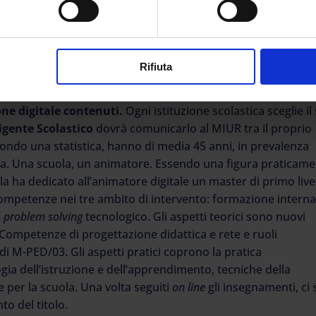
i insegnanti più bravi del mondo? Il suo lavoro per i Neet, i
 punto debole anche delle democrazie più sviluppate. Con l
l mercato, a volte aprirne uno e permettere a nuove sensibil
mia e iniziare a strutturare la filiera dell’ hight tech e del
Rifiuta
tore digitale non è un nome di fantasia ma una figura
 Scuola digitale
2015, affianca in dirigente nella
progettazi
one digitale contenuti.
Ogni istituzione scolastica sceglie il
igente Scolastico
dovrà comunicarlo al MIUR tra il proprio
condo una statistica, hanno di media 45 anni, in prevalenza
ica. Una scuola, un animatore. Essendo una figura praticam
la ha dedicato all’animatore digitale un master di primo live
competenze nei tre ambito di intervento: formazione interna
,
problem solving
tecnologico. Gli aspetti teorici sono nuovi
 Competenze di progettazione didattica e rete e ruoli
di M-PED/03. Gli aspetti pratici coprono la pratica
ogia dell’istruzione e dell’apprendimento, tecniche della
 per la scuola. Una volta seguiti
on line
gli insegnamenti, ci 
to del titolo.