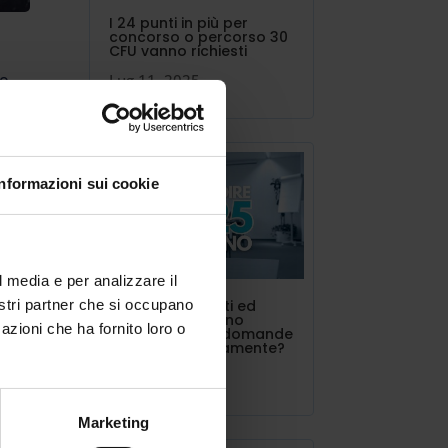
I 24 punti in più per
concorso o percorso 30
CFU vanno richiesti
no
Lug 11, 2025
 non
aria
per
Informazioni sui cookie
to,
ci
l media e per analizzare il
enza
nostri partner che si occupano
INDIRE triennalisti ed
estero. Si possono
lto
azioni che ha fornito loro o
presentare più domande
contemporaneamente?
e ha
Lug 10, 2025
ve,
Marketing