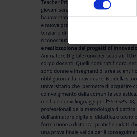
Teacher Prize e da salire nell’empireo degl
giovani senza formazione, scuola lavoro,
ha inventato start up in grado di stare su
e nuove professionalità di modellare l’econo
terziario di ultima generazione”. L’anima
riconosciuta dal 2015 nel
Piano Nazionale
e realizzazione dei progetti di innovazi
Animatore Digitale (uno per scuola): il
Dir
corpo docenti. Quelli nominati finora, se
sono donne e insegnanti di area scientif
obbligatoria da individuare, Noidella scuo
universitario che permette di acquisire 
coinvolgimento della comunità scolastica
media e nuovi linguaggi per l’SSD SPS-08,
professionali della metodologia didattica 
dell’animatore digitale, didattica e tecnol
formazione a distanza, pratiche didattiche
una prova finale valida per il conseguimen