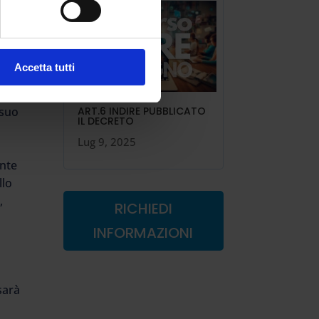
oro
ità
Accetta tutti
one
ART.6 INDIRE PUBBLICATO
 suo
IL DECRETO
Lug 9, 2025
ente
llo
,
RICHIEDI
INFORMAZIONI
sarà