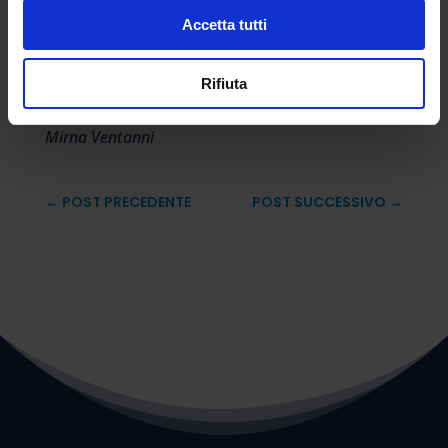
dunque il licenziamento senza alcun tipo di
Accetta tutti
indennizzo spaventa sempre. Ora, almeno,
questi insegnanti potranno svolgere il loro
Rifiuta
lavoro con un po’ più di serenità.
Mirna Ventanni
←
POST PRECEDENTE
POST SUCCESSIVO
→