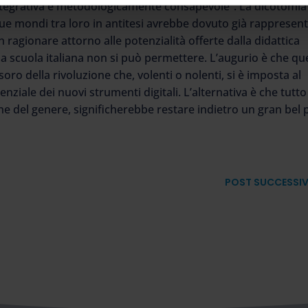
integrativa e metodologicamente consapevole”. La dicotomia
ue mondi tra loro in antitesi avrebbe dovuto già rappresen
 ragionare attorno alle potenzialità offerte dalla didattica
la scuola italiana non si può permettere. L’augurio è che qu
soro della rivoluzione che, volenti o nolenti, si è imposta al
nziale dei nuovi strumenti digitali. L’alternativa è che tutto
 del genere, significherebbe restare indietro un gran bel p
POST SUCCESSI