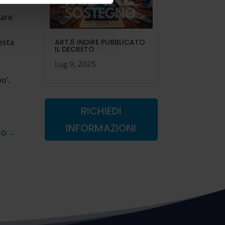
tare
esta
ART.6 INDIRE PUBBLICATO
IL DECRETO
Lug 9, 2025
o’.
RICHIEDI
INFORMAZIONI
VO
→