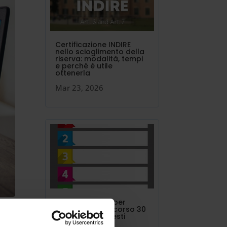
Certificazione INDIRE
nello scioglimento della
riserva: modalità, tempi
e perché è utile
ottenerla
Mar 23, 2026
I 24 punti in più per
concorso o percorso 30
CFU vanno richiesti