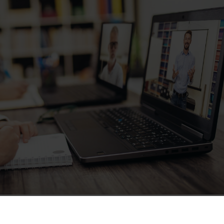
configgere (il nemico da sconfiggere è il virus) ma uno dei