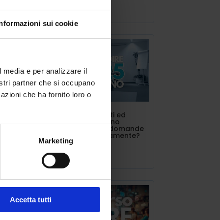
za,
Lug 11, 2025
te
Informazioni sui cookie
oci,
l media e per analizzare il
nostri partner che si occupano
o di
azioni che ha fornito loro o
 su
INDIRE triennalisti ed
estero. Si possono
 la
presentare più domande
contemporaneamente?
 il
Marketing
Lug 10, 2025
lla
ena.
 sta
Accetta tutti