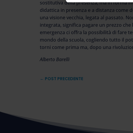
sostitutiva della presenza, ma in forma 
didattica in presenza e a distanza come d
una visione vecchia, legata al passato. Non
integrata, significa pagare un prezzo che 
emergenza ci offra la possibilità di fare te
mondo della scuola, cogliendo tutto il pote
torni come prima ma, dopo una rivoluzione
Alberto Barelli
←
POST PRECEDENTE