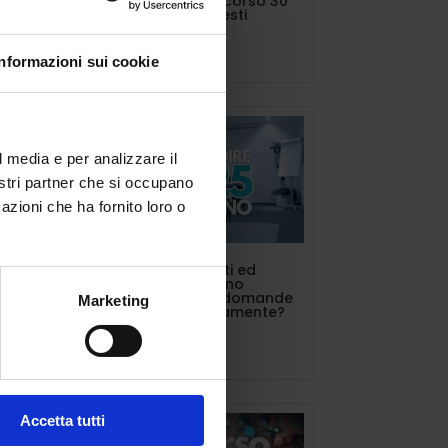
concorso o percorso 30
CFU vanno richiesti
Lug 11, 2025
Informazioni sui cookie
l media e per analizzare il
nostri partner che si occupano
azioni che ha fornito loro o
ndio
INDIRE triennalisti ed
id)
estero. Si possono
presentare più domande
Marketing
contemporaneamente?
Lug 10, 2025
VO
→
Accetta tutti