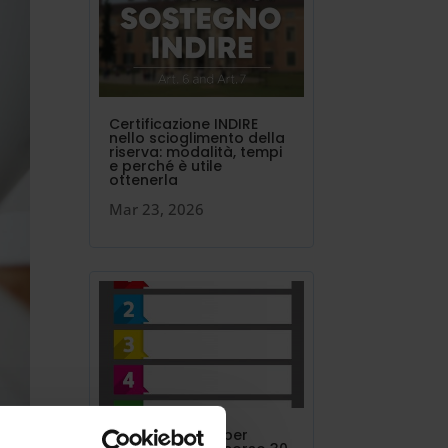
Certificazione INDIRE
nello scioglimento della
riserva: modalità, tempi
e perché è utile
ottenerla
Mar 23, 2026
I 24 punti in più per