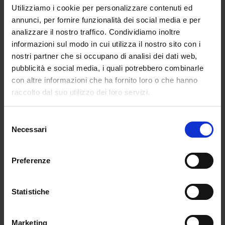
distante o non così vicina alle tematiche dei 24
Utilizziamo i cookie per personalizzare contenuti ed
CFU ci sono dei corsi incardinati nell’anno
annunci, per fornire funzionalità dei social media e per
accademico e di solito di uguale durata (sei,
analizzare il nostro traffico. Condividiamo inoltre
nove mesi) per conseguirli, spesso
informazioni sul modo in cui utilizza il nostro sito con i
gratuitamente. Ma per una laurea Vecchio
nostri partner che si occupano di analisi dei dati web,
Ordinamento è praticamente un viaggio della
pubblicità e social media, i quali potrebbero combinarle
speranza anche trovare il referente dell’Ufficio
con altre informazioni che ha fornito loro o che hanno
preposto. Un caso da manuale sulle insidie
raccolto dal suo utilizzo dei loro servizi.
della burocrazia. Alcuni atenei oltre i dieci anni
dalla laurea, non prevedono il riconoscimento
Selezione
o lo prevedono solo per tutto il pacchetto e
Necessari
del
non solo per esami singoli. Altri aprono delle
consenso
finestre, di solito in estate, quando calano le
Preferenze
altre moli di lavori amministrativo ma anche
l’attenzione generale su questi adempimenti.
Statistiche
Non sono rari gli studenti che sono arrivati con
qualche giorno di ritardo sulla scadenza e
dovranno attendere almeno fino a gennaio
Marketing