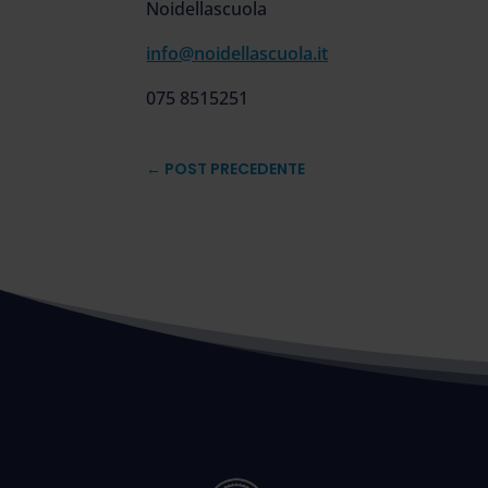
Noidellascuola
info@noidellascuola.it
075 8515251
←
POST PRECEDENTE