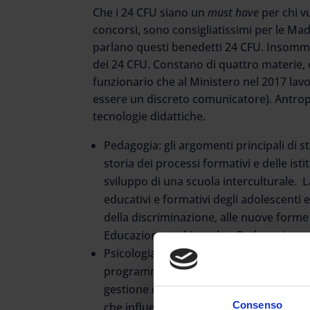
Che i 24 CFU siano un
must have
per chi v
concorsi, sono consigliatissimi per le Mad
parlano questi benedetti 24 CFU. Insomma
dei 24 CFU. Constano di quattro materie, o
funzionario che al Ministero nel 2017 la
essere un discreto comunicatore). Antrop
tecnologie didattiche.
Pedagogia: gli argomenti principali di 
storia dei processi formativi e delle isti
sviluppo di una scuola interculturale. 
educativi e formativi degli adolescenti
della discriminazione, alle nuove forme 
Educazione ambientale, , Pedagogia spe
Psicologia: Elementi di base del funzion
programmazione individualizzata o person
gestione delle dinamiche di gruppo e dei 
Consenso
che influenzano il funzionamento dei gru