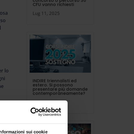
concorso o percorso 30
CFU vanno richiesti
cosa
Lug 11, 2025
rso
l
er lo
gni
INDIRE triennalisti ed
estero. Si possono
he
presentare più domande
contemporaneamente?
Lug 10, 2025
,
Informazioni sui cookie
nti,