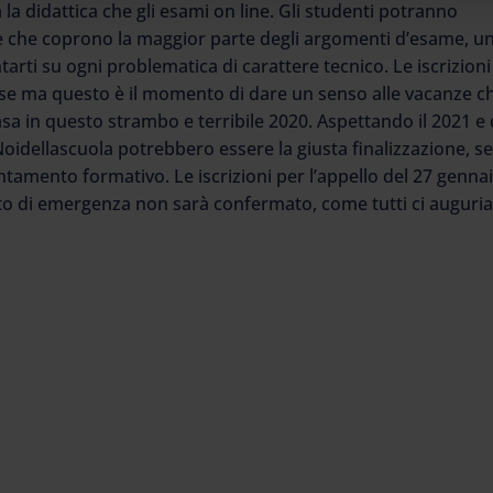
 la didattica che gli esami on line. Gli studenti potranno
de che coprono la maggior parte degli argomenti d’esame, u
tarti su ogni problematica di carattere tecnico. Le iscrizioni
iuse ma questo è il momento di dare un senso alle vacanze c
a in questo strambo e terribile 2020. Aspettando il 2021 e 
 Noidellascuola potrebbero essere la giusta finalizzazione, s
amento formativo. Le iscrizioni per l’appello del 27 genna
tato di emergenza non sarà confermato, come tutti ci auguri