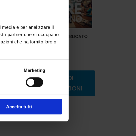
l media e per analizzare il
nostri partner che si occupano
ART.6 INDIRE PUBBLICATO
la
IL DECRETO
azioni che ha fornito loro o
Lug 9, 2025
,
Marketing
RICHIEDI
a
li
INFORMAZIONI
li,
Accetta tutti