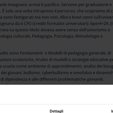
uole insegnare, ormai è pacifico. Servono per graduatorie e
. É solo una volta intrapreso il percorso, che scopriamo di 
 sono famigerati ma non noti. Allora brevi cenni sull’unive
gnuna da 6 CFU (crediti formativi universitari): 6per4=24. (I
vorava su questo titolo doveva avere senso dell’umorismo e
ologia culturale, Pedagogia, Psicologia, Metodologie e
studio sono Fondamenti e Modelli di pedagogia generale, di
tuzioni scolastiche, Analisi di modelli e strategie educative p
La scuola come ambiente di apprendimento: analisi dei biso
 e dei giovani, bullismo, cyberbullismo e omofobia e dinamic
di dipendenza e alle differenti problematiche giovanili.
ciale.
amento psicologico, processi di crescita in linea con la
alizzata, la natura e la qualità dei processi di interazione
conflitti interpersonali e intergruppi; i processi psicologici
Dettagli
ppi e delle organizzazioni scolastiche; conflitti, atteggiame