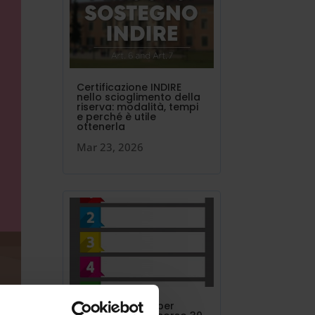
Certificazione INDIRE
nello scioglimento della
riserva: modalità, tempi
e perché è utile
ottenerla
Mar 23, 2026
I 24 punti in più per