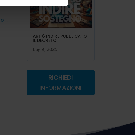
VO
→
ART.6 INDIRE PUBBLICATO
IL DECRETO
Lug 9, 2025
RICHIEDI
INFORMAZIONI