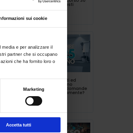
concorso o percorso 30
CFU vanno richiesti
Lug 11, 2025
e
Informazioni sui cookie
vice
 il
l media e per analizzare il
nostri partner che si occupano
azioni che ha fornito loro o
la) e
INDIRE triennalisti ed
estero. Si possono
presentare più domande
Marketing
contemporaneamente?
con
Lug 10, 2025
do
Accetta tutti