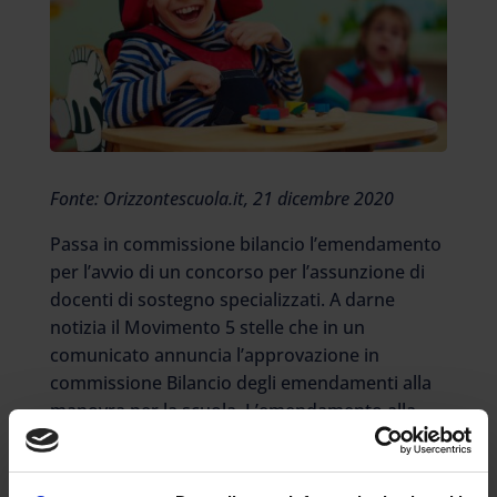
Fonte: Orizzontescuola.it, 21 dicembre 2020
Passa in commissione bilancio l’emendamento
per l’avvio di un concorso per l’assunzione di
docenti di sostegno specializzati. A darne
notizia il Movimento 5 stelle che in un
comunicato annuncia l’approvazione in
commissione Bilancio degli emendamenti alla
manovra per la scuola. L’emendamento alla
legge di bilancio del M5S riformulato dal
governo stavolta è riuscito a passare e prevede
l’avvio di una procedura straordinaria per gli