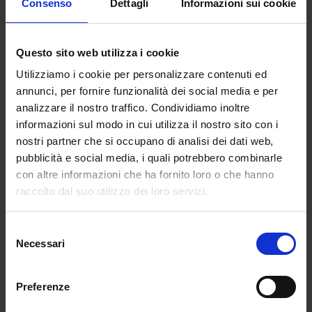
Consenso
Dettagli
Informazioni sui cookie
insegnanti di sostegno su base regionale. “Il
Ministero dell’istruzione è autorizzato a
bandire, – si legge sul testo dell’emendamento
Questo sito web utilizza i cookie
approvato -, in deroga alle ordinarie procedure
Utilizziamo i cookie per personalizzare contenuti ed
autorizzatorie di cui all’articolo 39, commi 3 e
annunci, per fornire funzionalità dei social media e per
3-bis, della legge 27 dicembre 1997, n. 449, che
analizzare il nostro traffico. Condividiamo inoltre
rimangono ferme per le successive immissioni
informazioni sul modo in cui utilizza il nostro sito con i
in ruolo, procedure selettive, su base
nostri partner che si occupano di analisi dei dati web,
regionale, finalizzate all’accesso in ruolo su
pubblicità e social media, i quali potrebbero combinarle
posto di sostegno dei soggetti in possesso del
con altre informazioni che ha fornito loro o che hanno
relativo titolo di specializzazione conseguito ai
raccolto dal suo utilizzo dei loro servizi.
sensi della normativa vigente. La validità dei
titoli conseguiti all’estero è subordinata alla
Selezione
piena validità del titolo nei paesi ove è stato
Necessari
del
conseguito e al riconoscimento in Italia ai sensi
consenso
della normativa vigente”.
Preferenze
Abstract articolo di redazione.