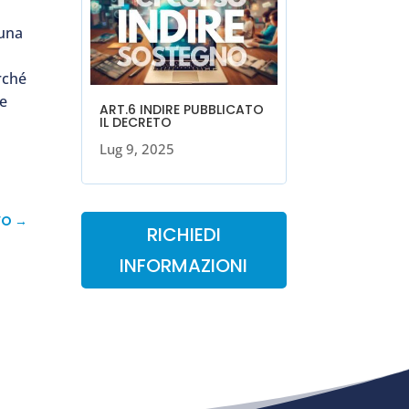
i
 una
rché
be
ART.6 INDIRE PUBBLICATO
IL DECRETO
Lug 9, 2025
VO
→
RICHIEDI
INFORMAZIONI