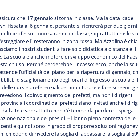
assicura che il 7 gennaio si torna in classe. Ma la data cade
n, fissata al 6 gennaio, pertanto si rientrerà per due giorni
he molti professori non saranno in classe, soprattutto nelle s
esteggiare e lì resteranno in zona rossa. Ma Azzolina è chia
asciamo i nostri studenti a fare solo didattica a distanza è il
 La scuola è anche motore di sviluppo economico del Paes
esta chiuso. Perché perderebbe l’incasso: ecco, anche la scu
 attende l’ufficialità del piano per la riapertura di gennaio, c
blici, lo scaglionamento degli orari di ingresso a scuola e i
on delle corsie preferenziali per monitorare e fare screening 
prevedono il coinvolgimento dei prefetti, ma non i dirigenti
i provinciali coordinati dai prefetti siano invitati anche i diri
e dall’alto e soprattutto non c’è tempo da perdere – spiega
iazione nazionale dei presidi. – Hanno piena contezza delle
centi e quindi sono in grado di proporre soluzioni ragionev
oni chiedono di rivedere la soglia di abbassare la soglia al 5