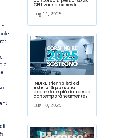
concorso o percorso 30
CFU vanno richiesti
Lug 11, 2025
 in
cuole
ra:
e.
ola
he
l
INDIRE triennalisti ed
su
estero. Si possono
presentare più domande
contemporaneamente?
genti
Lug 10, 2025
oli
0%