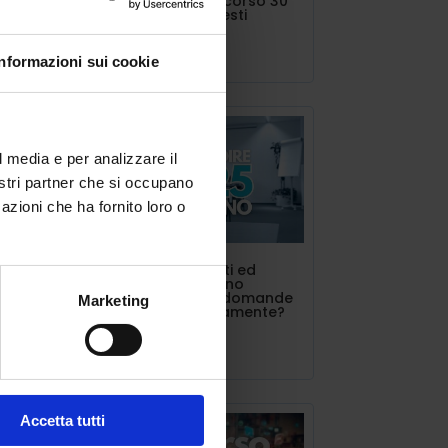
concorso o percorso 30
CFU vanno richiesti
Lug 11, 2025
Informazioni sui cookie
l
er
o
l media e per analizzare il
nostri partner che si occupano
azioni che ha fornito loro o
. Ma
INDIRE triennalisti ed
estero. Si possono
presentare più domande
Marketing
contemporaneamente?
rché
Lug 10, 2025
Accetta tutti