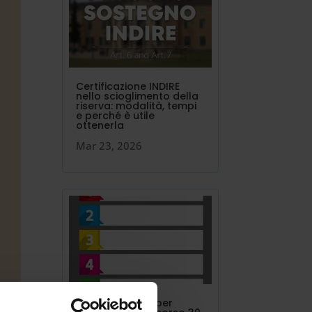
Certificazione INDIRE
nello scioglimento della
riserva: modalità, tempi
e perché è utile
ottenerla
Mar 23, 2026
I 24 punti in più per