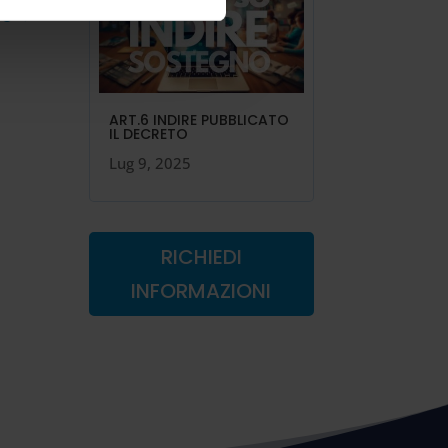
VO
→
ART.6 INDIRE PUBBLICATO
IL DECRETO
Lug 9, 2025
RICHIEDI
INFORMAZIONI