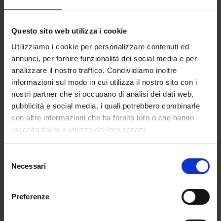
dal 19 dicembre 2020 e per tutta la durata del
periodo delle iscrizioni. Chi è in possesso di
un’identità digitale (SPID) potrà accedere al
Questo sito web utilizza i cookie
servizio utilizzando le credenziali del proprio
Utilizziamo i cookie per personalizzare contenuti ed
gestore e senza effettuare ulteriori
annunci, per fornire funzionalità dei social media e per
registrazioni. Inoltrare la domanda per primi
analizzare il nostro traffico. Condividiamo inoltre
non dà priorità di accoglimento da parte della
informazioni sul modo in cui utilizza il nostro sito con i
scuola. Le iscrizioni online riguardano le
nostri partner che si occupano di analisi dei dati web,
alunne e gli alunni e le studentesse e gli
pubblicità e social media, i quali potrebbero combinarle
studenti delle classi prime della scuola
con altre informazioni che ha fornito loro o che hanno
primaria e della secondaria di I e II grado e i
raccolto dal suo utilizzo dei loro servizi.
Centri di formazione professionale regionali
che hanno aderito. Sulla pagina dedicata
Selezione
www.istruzione.it/iscrizionionline e sul canale
Necessari
del
YouTube del Ministero dell’Istruzione, sono poi
consenso
disponibili tre video tutorial per accompagnare
Preferenze
le famiglie in tutte le fasi dell’iscrizione online.