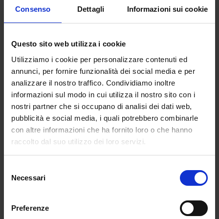
dicembre 2020 (zone gialle e arancioni, 100% in
Consenso
Dettagli
Informazioni sui cookie
presenza; zone rosse, 100% in presenza per i
servizi educativi, la scuola dell’infanzia, la
scuola primaria e il primo anno della scuola
Questo sito web utilizza i cookie
secondaria di primo grado, integralmente a
Utilizziamo i cookie per personalizzare contenuti ed
distanza per il secondo e terzo anno della
annunci, per fornire funzionalità dei social media e per
scuola secondaria di primo grado); per la
analizzare il nostro traffico. Condividiamo inoltre
scuola secondaria di secondo grado, nei giorni
informazioni sul modo in cui utilizza il nostro sito con i
7, 8 e 9 gennaio, l’attività didattica si svolge a
nostri partner che si occupano di analisi dei dati web,
distanza per il 100 per cento della popolazione
pubblicità e social media, i quali potrebbero combinarle
studentesca delle istituzioni scolastiche”. Resta
con altre informazioni che ha fornito loro o che hanno
ferma comunque, per tutte le istituzioni
raccolto dal suo utilizzo dei loro servizi.
scolastiche e per l’intero periodo, “la possibilità
di svolgere attività in presenza qualora sia
Selezione
necessario l’uso di laboratori o per mantenere
Necessari
del
una relazione educativa che realizzi l’effettiva
consenso
inclusione scolastica degli alunni con disabilità
e con bisogni educativi speciali”
Preferenze