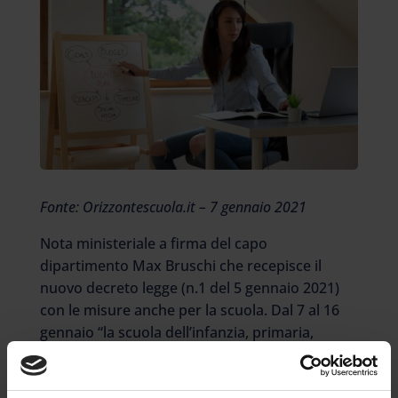
Fonte: Orizzontescuola.it – 7 gennaio 2021
Nota ministeriale a firma del capo
dipartimento Max Bruschi che recepisce il
nuovo decreto legge (n.1 del 5 gennaio 2021)
con le misure anche per la scuola. Dal 7 al 16
gennaio “la scuola dell’infanzia, primaria,
secondaria di primo grado continuano ad
operare secondo quanto stabilito dal DPCM 3