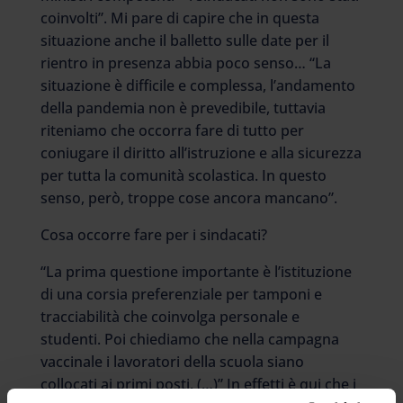
coinvolti”. Mi pare di capire che in questa
situazione anche il balletto sulle date per il
rientro in presenza abbia poco senso… “La
situazione è difficile e complessa, l’andamento
della pandemia non è prevedibile, tuttavia
riteniamo che occorra fare di tutto per
coniugare il diritto all’istruzione e alla sicurezza
per tutta la comunità scolastica. In questo
senso, però, troppe cose ancora mancano”.
Cosa occorre fare per i sindacati?
“La prima questione importante è l’istituzione
di una corsia preferenziale per tamponi e
tracciabilità che coinvolga personale e
studenti. Poi chiediamo che nella campagna
vaccinale i lavoratori della scuola siano
collocati ai primi posti. (…)” In effetti è qui che i