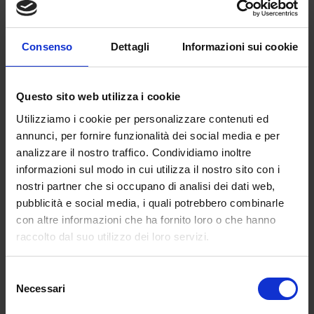
problemi legati all’emergenza si incrociano con
i mali atavici della nostra scuola, a cominciare
dalle classi pollaio… “È così. Dal 2008 interventi
Consenso
Dettagli
Informazioni sui cookie
pesantissimi hanno aumentato in maniera
intollerabile il numero di alunni per classe,
generando un peggioramento della qualità
Questo sito web utilizza i cookie
della scuola. Anche rispetto all’edilizia
Utilizziamo i cookie per personalizzare contenuti ed
scolastica siamo molto indietro: le classi sono
annunci, per fornire funzionalità dei social media e per
da tempo spesso inadatte a ospitare
analizzare il nostro traffico. Condividiamo inoltre
adeguatamente i ragazzi, figuriamoci ora in
informazioni sul modo in cui utilizza il nostro sito con i
una situazione di emergenza sanitaria (…)
nostri partner che si occupano di analisi dei dati web,
rischiamo di ritrovarci con un’intera
pubblicità e social media, i quali potrebbero combinarle
generazione deprivata sia rispetto ai processi
con altre informazioni che ha fornito loro o che hanno
di inclusione sia rispetto al livello degli
raccolto dal suo utilizzo dei loro servizi.
apprendimenti”. Tra gli aspetti più problematici
e annosi della nostra scuola c’è quello del
Selezione
precariato… “Non c’è dubbio: questa fabbrica
Necessari
del
di precarietà va chiusa. Vanno quindi cambiati i
consenso