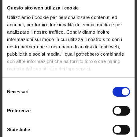
scolastiche entro le ore 16 del 21 gennaio per i
Questo sito web utilizza i cookie
quali il sistema della Ragioneria Generale dello
Utilizziamo i cookie per personalizzare contenuti ed
Stato avrà verificato la disponibilità di fondi sui
annunci, per fornire funzionalità dei social media e per
relativi capitoli di spesa. Gin un’emissione è
analizzare il nostro traffico. Condividiamo inoltre
stata attuata lo scorso 18 gennaio. Essa, come
informazioni sul modo in cui utilizza il nostro sito con i
spiegato da una nota ministeriale, ha
nostri partner che si occupano di analisi dei dati web,
interessato: il personale riconducibile al c.d.
pubblicità e social media, i quali potrebbero combinarle
“organico covid”, ex art. 231 bis DL 34/2020; il
con altre informazioni che ha fornito loro o che hanno
personale con incarichi di supplenza breve e
raccolto dal suo utilizzo dei loro servizi.
saltuaria. Di conseguenza, l’accredito per il
personale interessato sarà assicurato entro il
Selezione
27 gennaio.
Necessari
del
consenso
Abstract articolo di Redazione
Preferenze
←
POST PRECEDENTE
POST SUCCESSIVO
→
Statistiche