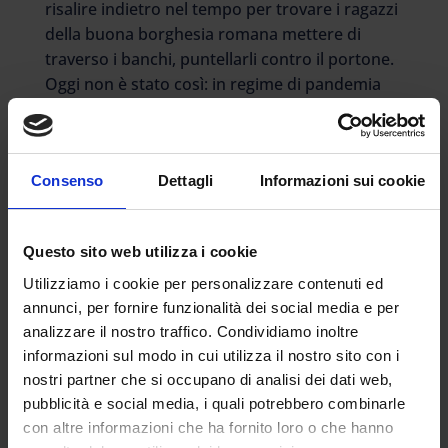
risalire indietro nel tempo per trovare i ragazzi
della buona borghesia romana mettere di
traverso i banchi, puntellarli contro il portone.
Oggi non è stato così: in regime di pandemia
permanente, e pericolosamente in risalita con
le varianti del virus proprio all’interno delle
scuole del Paese, non ci si può assembrare,
Consenso
Dettagli
Informazioni sui cookie
non si può fare barricata. Si sistemano, oggi, al
Parini e al Visconti, le seggiole negli atrii larghi
e luminosi di questi palazzi antichi diventati
Questo sito web utilizza i cookie
scuole, e ci siede mascherati. Si organizza
distanziati la settimana di occupazione:
Utilizziamo i cookie per personalizzare contenuti ed
l’incontro con il giornalista che si conosce, il
annunci, per fornire funzionalità dei social media e per
analizzare il nostro traffico. Condividiamo inoltre
professore di Economia che si conosce, il
informazioni sul modo in cui utilizza il nostro sito con i
deputato che si conosce. Argomenti: i tagli alla
nostri partner che si occupano di analisi dei dati web,
scuola per un Paese che non cresce, le quote
pubblicità e social media, i quali potrebbero combinarle
rosa in una politica patriarcale.
con altre informazioni che ha fornito loro o che hanno