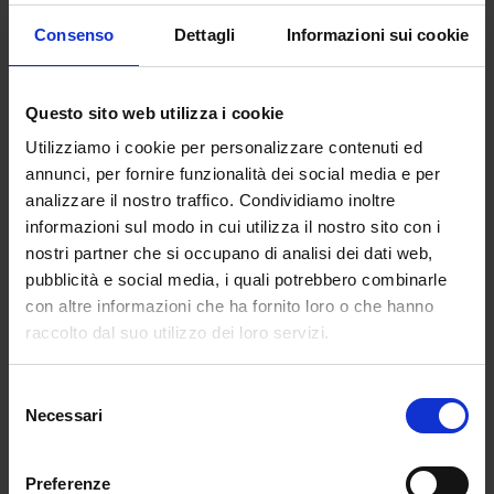
parte dei bambini erano motivati a partecipare
alla Dad. I genitori hanno notato risultati
Consenso
Dettagli
Informazioni sui cookie
positivi della didattica a distanza sui loro figli,
come una maggiore autonomia nell’uso delle
Questo sito web utilizza i cookie
tecnologie digitali per i compiti a casa e una
maggiore indipendenza nella gestione delle
Utilizziamo i cookie per personalizzare contenuti ed
attività scolastiche. Tuttavia, non possiamo
annunci, per fornire funzionalità dei social media e per
sottovalutare le disuguaglianze che esistono
analizzare il nostro traffico. Condividiamo inoltre
anche tra le famiglie con connessione a
informazioni sul modo in cui utilizza il nostro sito con i
internet, né possiamo ignorare i bambini,
nostri partner che si occupano di analisi dei dati web,
anche se pochi, che hanno abbandonato la
pubblicità e social media, i quali potrebbero combinarle
con altre informazioni che ha fornito loro o che hanno
scuola con il passaggio alla didattica a
raccolto dal suo utilizzo dei loro servizi.
distanza» ha aggiunto Giovanna Mascheroni,
docente si Sociologia dei media all’Università
Cattolica. Il loockdown, insieme alle attività di
Selezione
Necessari
apprendimento online, hanno fatto sì che i
del
bambini utilizzassero le tecnologie digitali con
consenso
maggior frequenza rispetto a prima, ossia con
Preferenze