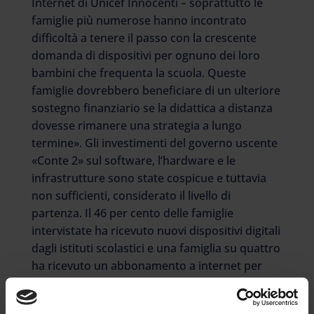
Internet di Unicef Innocenti – soprattutto le
famiglie più numerose hanno incontrato
difficoltà a tenere il passo con la crescente
domanda di dispositivi per ognuno dei loro
bambini che frequenta la scuola. Queste
famiglie dovrebbero beneficiare di un ulteriore
sostegno finanziario se la didattica a distanza
dovesse rimanere una strategia a lungo
termine». Gli investimenti del governo uscente
«Conte 2» sul software, l’hardware e le
infrastrutture sono state cospicue e tuttavia
non sufficienti, considerato il livello di
partenza. Il 46 per cento delle famiglie
intervistate ha ricevuto nuovi dispositivi digitali
dagli istituti scolastici e una famiglia su quattro
ha ricevuto un abbonamento a internet per
accedere alla Dad. «I nostri dati sono
incoraggianti perché mostrano che la maggior