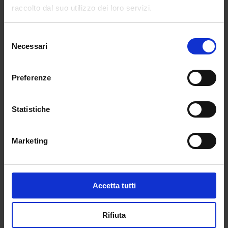
raccolto dal suo utilizzo dei loro servizi.
EIRSAF (ordinanza n. 3506 del 10 luglio 2017)
Livello PUNTI
Selezione
Necessari
del
EIRSAF Full 0,60
consenso
EIRSAF Four 0,50
Preferenze
EIRSAF Green 0,50
Statistiche
Mediaform E.Q.I.A. (nota Mi DGCASIS prot. n.
732 del 18/03/2020)
Marketing
Livello PUNTI
IIQ 7 Moduli 0,50
Accetta tutti
IIQ 7 Moduli +1 Skill Base 0,55
IIQ 4 Moduli Advanced Level 0,60
Rifiuta