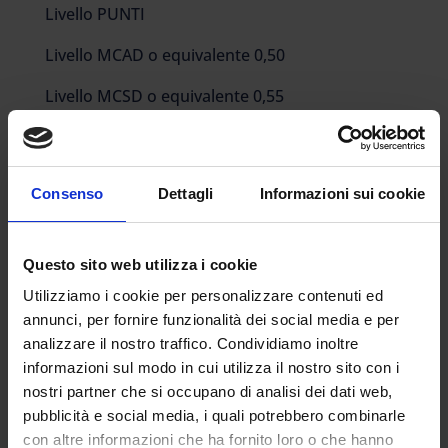
Livello PUNTI
Livello MCAD o equivalente 0,50
Livello MCSD o equivalente 0,55
Livello MCDBA o equivalente 0,60
EUCIP (European Certification of Informatics
Consenso
Dettagli
Informazioni sui cookie
Professionals) PUNTI 0,60
IC3 PUNTI 0,60
Questo sito web utilizza i cookie
MOUS (Microsoft Office User Specialist) PUNTI
Utilizziamo i cookie per personalizzare contenuti ed
0,60
annunci, per fornire funzionalità dei social media e per
analizzare il nostro traffico. Condividiamo inoltre
CISCO (Cisco System) PUNTI 0,60
informazioni sul modo in cui utilizza il nostro sito con i
PEKIT PUNTI 0,60
nostri partner che si occupano di analisi dei dati web,
pubblicità e social media, i quali potrebbero combinarle
EIPASS PUNTI 0,60
con altre informazioni che ha fornito loro o che hanno