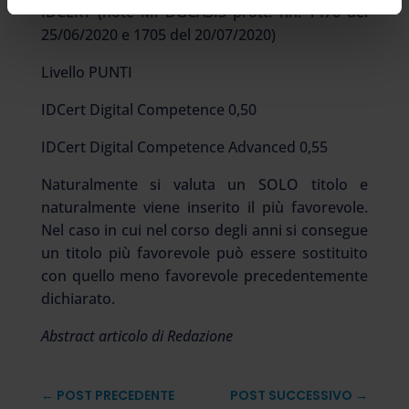
IDCERT (note Mi DGCASIS prott. nn. 1476 del
25/06/2020 e 1705 del 20/07/2020)
Livello PUNTI
IDCert Digital Competence 0,50
IDCert Digital Competence Advanced 0,55
Naturalmente si valuta un SOLO titolo e
naturalmente viene inserito il più favorevole.
Nel caso in cui nel corso degli anni si consegue
un titolo più favorevole può essere sostituito
con quello meno favorevole precedentemente
dichiarato.
Abstract articolo di Redazione
←
POST PRECEDENTE
POST SUCCESSIVO
→