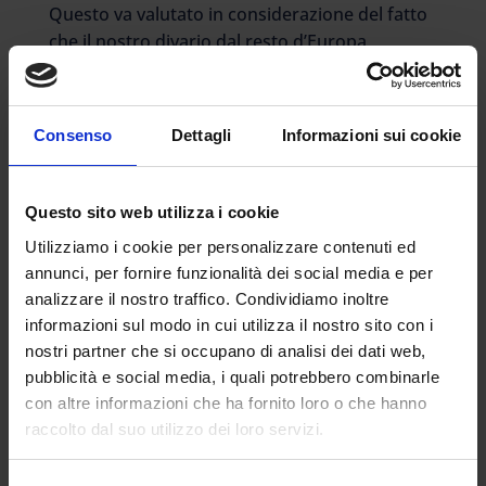
Questo va valutato in considerazione del fatto
che il nostro divario dal resto d’Europa
continua ad ampliarsi. Prendiamo i diplomati:
nel secondo trimestre 2020 il 62,6% delle
persone di 25-64 anni ha almeno il diploma
Consenso
Dettagli
Informazioni sui cookie
superiore (54,8% nel 2010); tale quota è
inferiore alla media europea di 16 punti
percentuali.
Questo sito web utilizza i cookie
Stesso discorso per i laureati. Tra i giovani di
Utilizziamo i cookie per personalizzare contenuti ed
annunci, per fornire funzionalità dei social media e per
30-34 anni solo il 27,9% ha un titolo
analizzare il nostro traffico. Condividiamo inoltre
universitario o terziario (19,8% nel 2010)
informazioni sul modo in cui utilizza il nostro sito con i
contro il 42,1% della media Ue27. Oltre 14
nostri partner che si occupano di analisi dei dati web,
punti in meno dei nostri partner continentali.
pubblicità e social media, i quali potrebbero combinarle
A preoccupare sono i giovani che non hanno
con altre informazioni che ha fornito loro o che hanno
un’occupazione e non studiano: i cosidetti
raccolto dal suo utilizzo dei loro servizi.
Neet. Nel secondo trimestre 2020 salgono
infatti al 23,9% contro il 21,2% del secondo