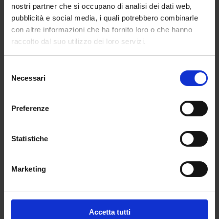
nostri partner che si occupano di analisi dei dati web,
esempi virtuosi di strategie e programmi nati
pubblicità e social media, i quali potrebbero combinarle
per rinforzare le capacità diffuse di ricerca in
con altre informazioni che ha fornito loro o che hanno
ogni ambito del sapere e, a partire da queste,
raccolto dal suo utilizzo dei loro servizi.
favorire l’innovazione e lo sviluppo dei territori,
specie quelli più svantaggiati. L’obiettivo è
Selezione
rendere la ricerca un veicolo per trasformare
Necessari
del
le conoscenze specialistiche in sapere
consenso
collettivo, volano di crescita sociale, culturale
ed economica in territori a fortissimo rischio di
Preferenze
spopolamento e impoverimento. Soprattutto,
serve iniettare nel sistema, in modo
Statistiche
strutturato e continuativo, ingenti risorse,
quelle che il nostro Paese, diversamente da
Inghilterra, Germania o persino Spagna, non
Marketing
ha mai avuto. Non posso quindi che auspicare
la realizzazione di quanto proposto nel “Piano
Amaldi”, ovvero un aumento strutturale e
Accetta tutti
permanente dell’investimento dello Stato in