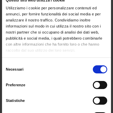
Questo sito web utilizza i cookie
immessi in ruolo sono stati 1. 657 a fronte dei
Utilizziamo i cookie per personalizzare contenuti ed
21.453 posti vacanti.
annunci, per fornire funzionalità dei social media e per
La soluzione della trasformazione degli
analizzare il nostro traffico. Condividiamo inoltre
organici di fatto in quelli di diritto, sembra
informazioni sul modo in cui utilizza il nostro sito con i
un’utopia, basta pensare che la rimodulazione
nostri partner che si occupano di analisi dei dati web,
degli organici di diritto sul sostegno è bloccata
pubblicità e social media, i quali potrebbero combinarle
con altre informazioni che ha fornito loro o che hanno
al 2006, inoltre i posti messi a disposizione per
raccolto dal suo utilizzo dei loro servizi.
le immissioni in ruolo, così come quelli delle
Università per conseguire il titolo di
specializzazione sul sostegno, risultano
Selezione
Necessari
sempre irrisori rispetto al reale fabbisogno. E
del
nel frattempo gli anni scolastici trascorrono e
consenso
si continua a ledere il diritto alla continuità
Preferenze
degli alunni con disabilità, alimentando la
supplenze, reclutando con le assegnazioni
Statistiche
provvisorie i docenti di ruolo senza il titolo di
specializzazione, impedendo così ai docenti