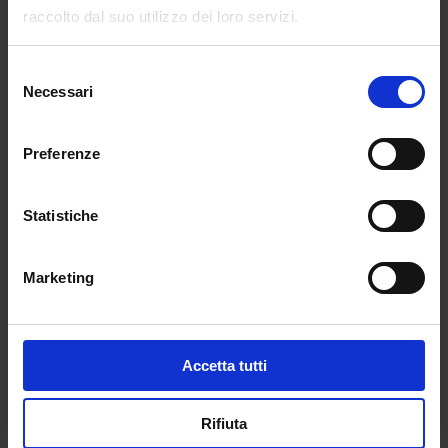
all’interno dei mezzi di trasporto ha
raccolto dal suo utilizzo dei loro servizi.
evidenziato che la contaminazione è una realtà
diffusa. L’esito dei tamponi effettuati sulle
Selezione
superfici ha dato in molti casi esito positivo ed
Necessari
del
è chiaro che il virus ‘viaggia’ su autobus e treni.
consenso
Il problema è che l’abbassamento del numero
dei viaggiatori continua a essere una chimera
Preferenze
e, soprattutto nelle grandi città, i mezzi sono
sempre superaffollati. In queste condizioni
Statistiche
parlare di riaperture delle scuole in sicurezza è
assurdo. Il comitato ha puntato al
coinvolgimento delle rappresentanze politiche
Marketing
presenti in parlamento. Speriamo battano un
colpo. La speranza è l’ultima a morire.
Accetta tutti
Alberto Barelli
Rifiuta
←
POST PRECEDENTE
POST SUCCESSIVO
→