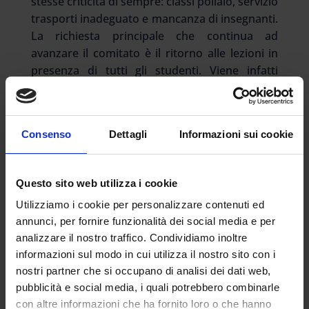
stesse criticità di sempre: classi pollaio, servizio
trasporti inadeguato e mancanza di insegnanti.
La richiesta principale che continua ad
avanzare il comitato è il ritorno alle lezioni in
presenza di tutti gli studenti. Viene infatti
ritenuto inaccettabile riaprire solo le scuole
fino alla prima media e si richiede la
programmazione urgente del ritorno in aula
Consenso
Dettagli
Informazioni sui cookie
delle classi seconde e terze delle secondarie di
primo grado e delle superiori. Ma, a parte il
discorso relativo alla vaccinazione di insegnanti
Questo sito web utilizza i cookie
e personale tecnico, che pur tra difficoltà
Utilizziamo i cookie per personalizzare contenuti ed
procede con buoni risultati, per tutti gli altri
annunci, per fornire funzionalità dei social media e per
aspetti le promesse sono rimaste inevase. La
analizzare il nostro traffico. Condividiamo inoltre
questione che tornerà alla ribalta è quella del
informazioni sul modo in cui utilizza il nostro sito con i
trasporto scolastico. I risultati dei controlli
nostri partner che si occupano di analisi dei dati web,
portati a termine nei giorni scorsi dai
pubblicità e social media, i quali potrebbero combinarle
carabinieri dei Nas nelle biglietterie e
con altre informazioni che ha fornito loro o che hanno