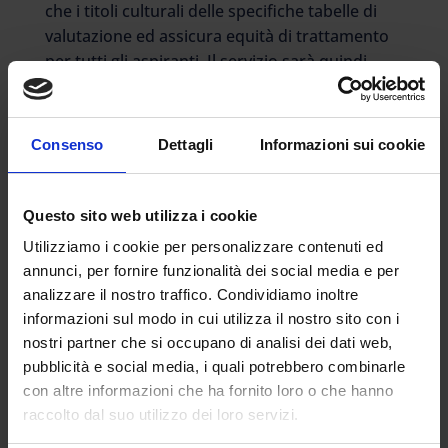
che i titoli culturali delle specifiche tabelle di
valutazione ed assicura equità di trattamento
per tutti gli aspiranti. Il servizio sarà quindi
considerato valido fino al 22 aprile anche se la
domanda è stata presentata prima della
scadenza. Pertanto la proroga del termine è
Consenso
Dettagli
Informazioni sui cookie
circoscritta esclusivamente alla presentazione
della domanda e non si estende agli altri profili
previsti dal bando in quanto disposta
Questo sito web utilizza i cookie
unicamente per venire incontro alle difficoltà di
Utilizziamo i cookie per personalizzare contenuti ed
presentazione delle istanze di partecipazione a
annunci, per fornire funzionalità dei social media e per
fronte della straordinaria situazione
analizzare il nostro traffico. Condividiamo inoltre
epidemiologica in atto. Al fine di garantire la
informazioni sul modo in cui utilizza il nostro sito con i
parità di trattamento tra tutti i candidati,
nostri partner che si occupano di analisi dei dati web,
possono pertanto essere dichiarati
pubblicità e social media, i quali potrebbero combinarle
esclusivamente i titoli di servizio e di cultura
con altre informazioni che ha fornito loro o che hanno
maturati e conseguiti entro la data del 22 aprile
raccolto dal suo utilizzo dei loro servizi.
come previsto dal bando di concorso.