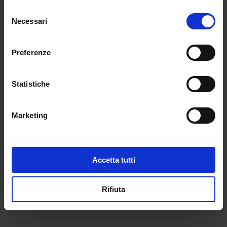
Selezione
Resta confermato che non è possibile inserire
Necessari
del
titoli culturali con riserva. Resta inteso che la
consenso
data di scadenza va intesa come tassativa per
tutti gli aspiranti e non è possibile inserire titoli
Preferenze
con “riserva”, anche se ad es. manca solo
l’esame finale per il conseguimento
Statistiche
dell’attestato o si tratta di titoli che potrebbero
comunque essere conseguiti prima del 31
agosto 2021.
Marketing
Abstract articolo di Redazione
Accetta tutti
←
POST PRECEDENTE
POST SUCCESSIVO
→
Rifiuta