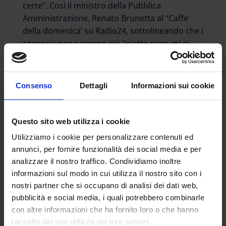
certe”. Così il ministro della Pubblica
Amministrazione, Renato Brunetta al “Caffe’
della domenica’ su Radio24, sottolineando che i
concorsi non saranno più “piatto ricco mi ci
ficco”, con “molti giovani che hanno fatto i
concorsisti di mestiere”.
Consenso
Dettagli
Informazioni sui cookie
“I giovani sono vittime di una cultura deteriore,
di una cultura assistenzialistica che non mette
al centro il merito, che questi giovani hanno
Questo sito web utilizza i cookie
paura di confrontarsi, li considero delle nostre
Utilizziamo i cookie per personalizzare contenuti ed
vittime, di chi aveva la responsabilità e non l’ha
annunci, per fornire funzionalità dei social media e per
usata nel modo migliore” ha quindi
analizzare il nostro traffico. Condividiamo inoltre
sottolineato Brunetta. “Si minacciano
informazioni sul modo in cui utilizza il nostro sito con i
addirittura manifestazioni di giovani con dei
nostri partner che si occupano di analisi dei dati web,
cartelli ‘non vogliamo fare il concorso’, io credo
pubblicità e social media, i quali potrebbero combinarle
che questi giovani siano vittime di clientele, di
con altre informazioni che ha fornito loro o che hanno
segnali sbagliati.
raccolto dal suo utilizzo dei loro servizi.