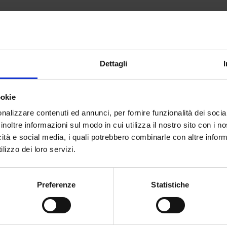
d degli Ata:
a. Si è trattato di ulteriori supplenze temporanee, che hann
one di 50.000 contratti ATA (perlopiù collaboratori scolastic
Dettagli
ialmente i contratti erano stati stipulati con la clausola del
ookie
per COVID, previsto dal Ministero Azzolina. E come non
nalizzare contenuti ed annunci, per fornire funzionalità dei socia
elative ai pagamenti dello stipendio.
inoltre informazioni sul modo in cui utilizza il nostro sito con i 
orno di lezione, fissato dal calendario regionale.
icità e social media, i quali potrebbero combinarle con altre inform
lizzo dei loro servizi.
SR Sicilia, che aveva l’esigenza di chiarire che il termine del
astico 2020/21, inizialmente posto all’08 giugno è stato poi
Preferenze
Statistiche
sta in seno al Decreto Milleproroghe, ma non è stata accolta
proroga di tutti i contratti al 31 agosto, ma finora non è