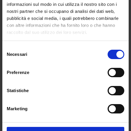
informazioni sul modo in cui utilizza il nostro sito con i
Frassinetti, vicepresidente della commissione
nostri partner che si occupano di analisi dei dati web,
cultura della Camera e responsabile
pubblicità e social media, i quali potrebbero combinarle
dipartimento istruzione, e Carmela Ella Bucalo,
con altre informazioni che ha fornito loro o che hanno
responsabile scuola – è che le prove scritte per
raccolto dal suo utilizzo dei loro servizi.
il secondo anno consecutivo non saranno
previste e, in particolare, è grave che non ci
Selezione
sarà il tema come più volte richiesto da Fratelli
Necessari
del
d’Italia. Qualsiasi altra modalità di prova non
consenso
potrà in ogni caso essere equiparata ad un
tema. Una maturità senza tema di italiano
Preferenze
mina i concetti di merito e di valutazione che
sono i cardini sui quali si dovrebbe basare la
Statistiche
scuola».
Le regole di sicurezza
Marketing
Intanto, in vista degli esami, il Ministero
dell’Istruzione ha divulgato il protocollo di
sicurezza siglato con i sindacati che tutti coloro