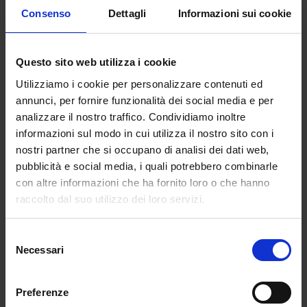
abilitazione. Per risolvere il tutto basterebbe
Consenso
Dettagli
Informazioni sui cookie
approvare una norma che annulli
definitivamente tale condizione. Una cosa
semplicissima ma alla quale a oggi non si è
Questo sito web utilizza i cookie
ancora pensato.
Utilizziamo i cookie per personalizzare contenuti ed
annunci, per fornire funzionalità dei social media e per
Seconda triste vicenda. Tra Governo e
analizzare il nostro traffico. Condividiamo inoltre
sindacati è scontro sulla decisione di
informazioni sul modo in cui utilizza il nostro sito con i
prevedere 25 ore di formazione obbligatoria
nostri partner che si occupano di analisi dei dati web,
per gli insegnati sul sostegno ai ragazzi con
pubblicità e social media, i quali potrebbero combinarle
difficoltà. Ancora non è stato reso noto il
con altre informazioni che ha fornito loro o che hanno
decreto ma già i sindacati hanno comunicato
raccolto dal suo utilizzo dei loro servizi.
che il progetto non piace.
Tutto rientrerebbe nel normale ordine delle
Selezione
Necessari
cose, se non fosse per un particolare, che ha
del
contribuito non poco a esacerbare gli animi: in
consenso
base alla legge il decreto doveva essere
Preferenze
approvato in trenta giorni. Ovviamente tale