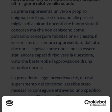
ultimi giorni relative alla scuola.
La prima rappresenta un vero e proprio
enigma, con il quale si ritrovano alle prese i
migliaia di aspiranti docenti che hanno vinto il
concorso ma che non capiscono come
potranno conseguire l’abilitazione richiesta. Il
vero mistero ci sembra rappresentato dal fatto
che non si capisca come non si possa essere
stati ancora capaci di risolvere la questione,
visto che basterebbe l’approvazione di una
semplice norma.
La precedente legge prevedeva che, oltre al
superamento del concorso, sarebbe stato
necessario conseguire attraverso uno specifico
percorso l’abilitazione all’insegnamento. La
norma in questione è sparita dall’ultimo
decreto ma resta in vigore la richiesta di