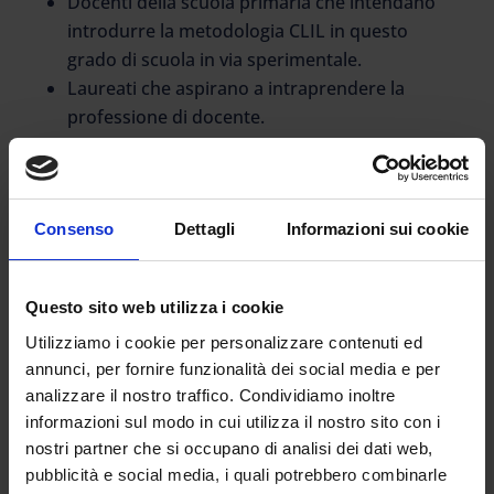
Docenti della scuola primaria che intendano
introdurre la metodologia CLIL in questo
grado di scuola in via sperimentale.
Laureati che aspirano a intraprendere la
professione di docente.
Il corso è suddiviso in tre aree
disciplinari per un totale di 1500 ore e
60 CFU:
Consenso
Dettagli
Informazioni sui cookie
Prima
area coinvolge basi psicopedagogiche
importanti alla didattica.
Questo sito web utilizza i cookie
Seconda
area è basata su fondamenti di
linguistica e applicativi, grazie ai quali il
Utilizziamo i cookie per personalizzare contenuti ed
docente acquisirà gli strumenti teorici e pratici
annunci, per fornire funzionalità dei social media e per
relativi alla didattica CLIL e della Flipped
analizzare il nostro traffico. Condividiamo inoltre
Classroom.
informazioni sul modo in cui utilizza il nostro sito con i
nostri partner che si occupano di analisi dei dati web,
Terza
area verte sulla conoscenza della lingua
pubblicità e social media, i quali potrebbero combinarle