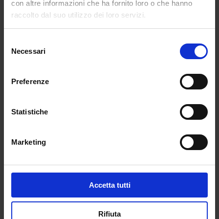
straniera e il suo approfondimento (il corsista
con altre informazioni che ha fornito loro o che hanno
potrà scegliere tra lingua inglese, lingua
raccolto dal suo utilizzo dei loro servizi.
francese, lingua tedesca e lingua spagnola).
Selezione
Il corso CLIL abbinato a una certificazione
Necessari
del
linguistica vale 3 punti.
consenso
(3 punti) il CLIL + inglese B2 (3 punti) = 6 punti
Preferenze
(3 punti) il CLIL + inglese C1 (4 punti) = 7 punti
Statistiche
(3 punti) il CLIL + inglese C2 (6 punti) = 9 punti
Marketing
Con Noi della Scuola puoi certificare il tuo
livello di inglese tramite BRITISH INSTITUTES,
ente accreditato MIUR.
Accetta tutti
Dott.ssa Gaia Lupattelli
Rifiuta