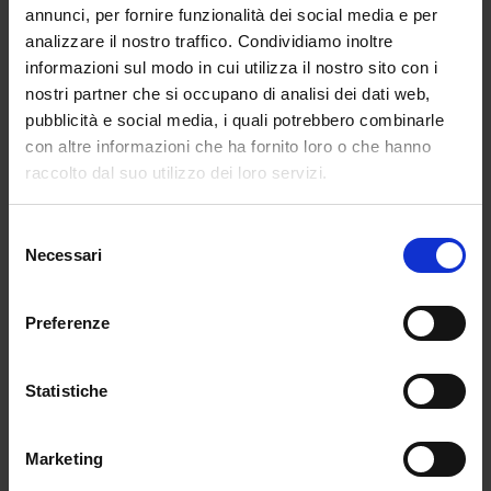
spunti di riflessione a partire da un
annunci, per fornire funzionalità dei social media e per
argomento o da un autore. Non è tanto
analizzare il nostro traffico. Condividiamo inoltre
importante che dimostrino di aver studiato,
informazioni sul modo in cui utilizza il nostro sito con i
ma che sappiano argomentare il loro punto
nostri partner che si occupano di analisi dei dati web,
di vista con un uso appropriato e
pubblicità e social media, i quali potrebbero combinarle
responsabile delle parole, perché ogni
con altre informazioni che ha fornito loro o che hanno
parola è un monumento. L’esame serve per
raccolto dal suo utilizzo dei loro servizi.
valutare la maturazione di una persona, la
sua capacità di rendersi responsabile di un
Selezione
pensiero anche critico”
Necessari
del
consenso
Così il ministro dell’Istruzione, Patrizio Bianchi,
Preferenze
spiega in un’intervista al Corriere della Sera il
criterio della scelta delle tracce che saranno
proposte questa mattina all’esame di maturità.
Statistiche
Bianchi ha sottolineato che “l’esame di
maturità non è un test: serve a
Marketing
valutare il percorso svolto dai ragazzi
in un periodo particolarmente difficile.