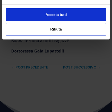
L’Esame di Stato è un importante momento di
passaggio, va vissuto con entusiasmo.
Accetta tutti
“Siamo al vostro fianco. Abbiate fiducia nelle
Rifiuta
vostre capacità”.
Buona fortuna a tutti i ragazzi!
Dottoressa Gaia Lupattelli
←
POST PRECEDENTE
POST SUCCESSIVO
→