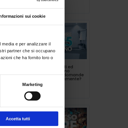
 la
Lug 11, 2025
Informazioni sui cookie
l media e per analizzare il
to
nostri partner che si occupano
azioni che ha fornito loro o
INDIRE triennalisti ed
estero. Si possono
presentare più domande
contemporaneamente?
Marketing
Lug 10, 2025
r il
Accetta tutti