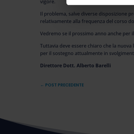
vigore.
Il problema, salve diverse disposizione pr
relativamente alla frequenza del corso do
Vedremo se il prossimo anno anche per il
Tuttavia deve essere chiaro che la nuova 
per il sostegno attualmente in svolgiment
Direttore Dott. Alberto Barelli
←
POST PRECEDENTE