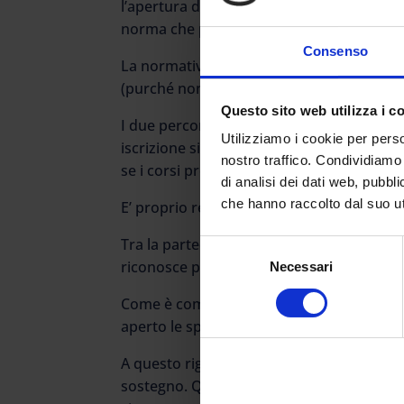
l’apertura dell’anno accademico 2022-2023,
norma che prevede il divieto, risalente al 
Consenso
La normativa prevede che sarà possibile 
(purché non appartenenti alla stessa clas
Questo sito web utilizza i c
I due percorsi possono essere sostenuti a
Utilizziamo i cookie per perso
iscrizione si tratterà comunque di seguire
nostro traffico. Condividiamo 
se i corsi prevedono la frequenza obbliga
di analisi dei dati web, pubbl
che hanno raccolto dal suo uti
E’ proprio relativamente alla frequenza ob
Tra la partecipazione al corso di speciali
Selezione
riconosce punteggi.
Necessari
del
consenso
Come è comprensibile, l’entrata in vigore 
aperto le speranze anche da parte di chi è
A questo riguarda va sottolineato che le 
sostegno. Quindi, a meno che non venga pr