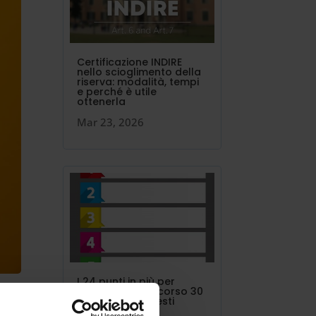
Certificazione INDIRE
nello scioglimento della
riserva: modalità, tempi
e perché è utile
ottenerla
Mar 23, 2026
I 24 punti in più per
concorso o percorso 30
CFU vanno richiesti