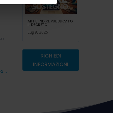
ART.6 INDIRE PUBBLICATO
IL DECRETO
Lug 9, 2025
rso
RICHIEDI
INFORMAZIONI
VO
→