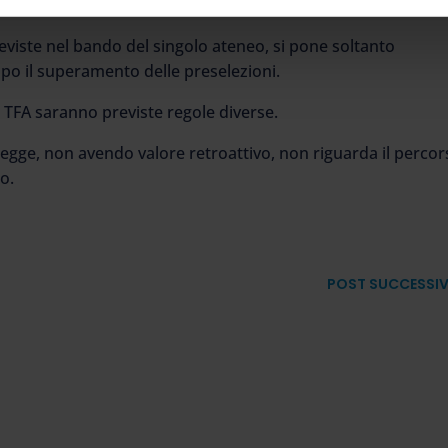
eviste nel bando del singolo ateneo, si pone soltanto
po il superamento delle preselezioni.
 TFA saranno previste regole diverse.
legge, non avendo valore retroattivo, non riguarda il perco
o.
POST SUCCESSI