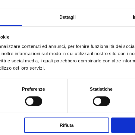
 entra infatti in vigore la legge con la quale viene abrogata
1933.
Dettagli
iscriversi contemporaneamente a due percorsi di laurea
se) o a una laurea e a un master.
ookie
nche presso due diverse università. Per le modalità di
nalizzare contenuti ed annunci, per fornire funzionalità dei socia
 le disposizioni contenute nei decreti ministeriali, soprattut
inoltre informazioni sul modo in cui utilizza il nostro sito con i 
toria.
icità e social media, i quali potrebbero combinarle con altre inform
lizzo dei loro servizi.
bligatoria che è stata sempre prevista l’incompatibilità.
zzazione per il sostegno (TFA) e a qualsiasi percorso che
Preferenze
Statistiche
della legge che consente l’iscrizione a due corsi di laurea ha
 interessato al TFA.
nuove disposizioni non riguardano espressamente il corso pe
Rifiuta
omulgato un decreto specifico, l’incompatibilità resta in