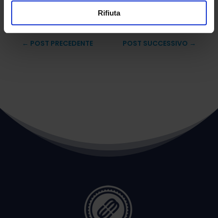
Dott.ssa Gaia Lupattelli
Rifiuta
←
POST PRECEDENTE
POST SUCCESSIVO
→