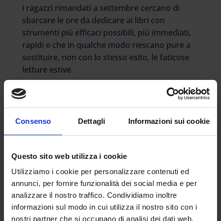
i ragazzi rimandati a settembre cercano di
sbarcare le ore da dedicare ai libri con
strumenti più efficaci possibili, più immediati,
rapidi e che in qualche modo riescano pure a
sostituire, non con lo stesso esito, le faticose
letture estive.
E se un tempo c’era il mitico Bignami
oggi il suo posto lo hanno preso i social
con la ricerca di aiuti online, alternativi
e soprattutto rapidi, per sciogliere i
Consenso
Dettagli
Informazioni sui cookie
dubbi rimasti.
E infatti al primo posto nella consultazione per
sciogliere dubbi e colmare lacune ecco
Questo sito web utilizza i cookie
l’oracolo internet, dove si trovano riassunti,
Utilizziamo i cookie per personalizzare contenuti ed
appunti condivisi e lezioni sui punti più ostici
annunci, per fornire funzionalità dei social media e per
da superare.
analizzare il nostro traffico. Condividiamo inoltre
Secondo un sondaggio di ScuolaZoo,
informazioni sul modo in cui utilizza il nostro sito con i
studiano su youtube il 20% degli
nostri partner che si occupano di analisi dei dati web,