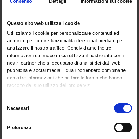
Consenso
Dettagli
Informazioni sui cookie
che dovrebbero garantire ai loro iscritti una
preparazione più che solida in vista della
prosecuzione degli studi all’università.
Questo sito web utilizza i cookie
Si tratta di un traguardo, scrive Il Corriere, che
Utilizziamo i cookie per personalizzare contenuti ed
solo il liceo classico e lo scientifico riescono a
annunci, per fornire funzionalità dei social media e per
analizzare il nostro traffico. Condividiamo inoltre
raggiungere, mentre la maggior parte degli
informazioni sul modo in cui utilizza il nostro sito con i
studenti degli altri licei resta in bilico fra il
nostri partner che si occupano di analisi dei dati web,
cinque e il sei.
pubblicità e social media, i quali potrebbero combinarle
E man mano che si scende da Nord a Sud, la
con altre informazioni che ha fornito loro o che hanno
situazione peggiora drammaticamente.
raccolto dal suo utilizzo dei loro servizi.
In Lombardia, ad esempio, tre quarti dei
Selezione
diciottenni iscritti all’ultimo anno del classico
Necessari
del
ottengono risultati buoni o addirittura
consenso
eccellenti in italiano.
Preferenze
Bene anche gli scientifici (sei studenti su dieci si