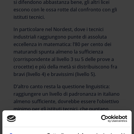
si difendono abbastanza bene, gli altri licei
escono con le ossa rotte dal confronto con gli
istituti tecnici.
In particolare nel Nordest, dove i tecnici
industriali raggiungono punte di assoluta
eccellenza in matematica: l’80 per cento dei
maturandi spunta almeno la sufficienza
(corrispondente al livello 3 su 5 delle prove a
crocette) e più della metà si distribuiscono fra
bravi (livello 4) e bravissimi (livello 5).
D’altro canto resta la questione linguistica:
raggiungere un livello di padronanza in italiano
almeno sufficiente, dovrebbe essere l’obiettivo
minimo per gli istituti tecnici, che puntano
anche su altre competenze più
immediatamente spendibili sul mercato del
lavoro, ma non può certo bastare per i licei,