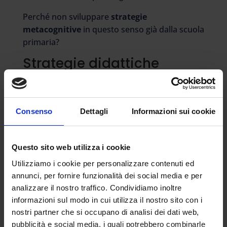
Perché non sviluppare
strategie
metacognitive
in questo senso già dalla scuola
primaria?
Strategie didattiche
metacognitive per
migliorare la
comprensione del testo e il
Consenso
Dettagli
Informazioni sui cookie
metodo di studio
Gli alunni hanno spesso difficoltà in
compiti
cognitivi e metacognitivi
fondamentali, come
Questo sito web utilizza i cookie
la
comprensione del testo
e la capacità di
Utilizziamo i cookie per personalizzare contenuti ed
utilizzare
strategie efficaci per
annunci, per fornire funzionalità dei social media e per
l’apprendimento dei contenuti di studio
.
analizzare il nostro traffico. Condividiamo inoltre
informazioni sul modo in cui utilizza il nostro sito con i
L’insegnante si trova quindi nella doppia
nostri partner che si occupano di analisi dei dati web,
necessità di 1) predisporre una didattica che
pubblicità e social media, i quali potrebbero combinarle