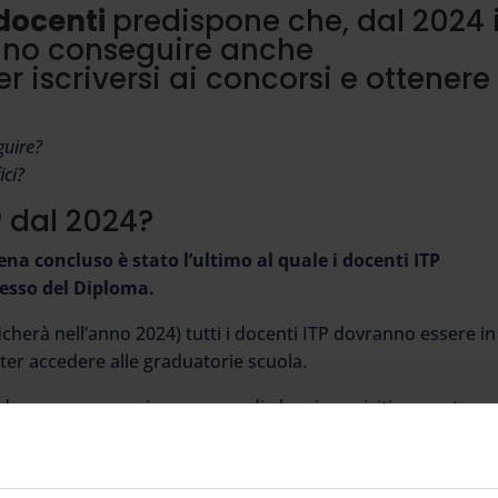
docenti
predispone che, dal 2024 
no conseguire anche
r iscriversi ai concorsi e ottenere
guire?
ici?
P dal 2024?
a concluso è stato l’ultimo al quale i docenti ITP
sesso del Diploma.
cherà nell’anno 2024) tutti i docenti ITP dovranno essere in
ter accedere alle graduatorie scuola.
i dovevano essere in possesso di alcuni requisiti per poter
ggiuntivi)
+ 24 CFU in ambito antropo-psico-pedagogico e