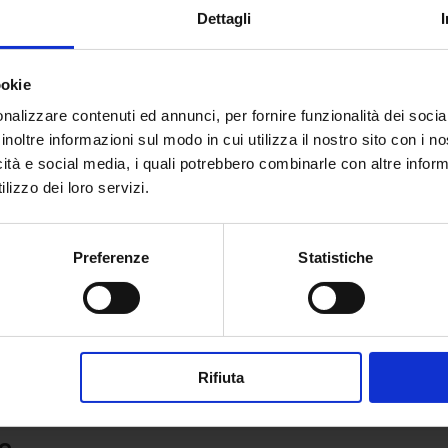
Dettagli
itoli aggiuntivi) e abilitazione per altra Classe di Concor
ookie
a in
II fascia delle graduatorie GPS per la specifica Classe 
nalizzare contenuti ed annunci, per fornire funzionalità dei socia
inoltre informazioni sul modo in cui utilizza il nostro sito con i 
i ITP dovranno
sostenere:
icità e social media, i quali potrebbero combinarle con altre inform
lizzo dei loro servizi.
a triennale);
accedere ai concorsi).
Preferenze
Statistiche
 ha portato e che riguarda i docenti ITP.
ento che tutti i docenti ITP erano a conoscenza di dover
triennale.
ea dovranno conseguire?
Rifiuta
 diplomato ITP deve conseguire per poter accedere alle graduator