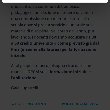
fascia.
La prova prevista si comporrebbe di
uno scritto su contenuti di tipo psico-
pedagogico, una lezione da tenere davanti a
una commissione con membri esterni alla
scuola dove si presta servizio e un orale sulle
materie di disciplina. Nel corso dell’anno, pur
lavorando, i docenti dovranno acquisire da
30
a 60 crediti universitari come previsto già dal
Pnrr (insieme alla laurea) per la formazione
iniziale.
A tal proposito però, bisogna ricordare che
manca il DPCM sulla
formazione iniziale e
l’abilitazione
.
Gaia Lupattelli
←
POST PRECEDENTE
POST SUCCESSIVO
→