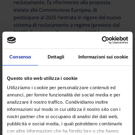
reclutamento. fa riferimento alla proposta
inviata alla Commissione Europea, di
posticipare al 2025 l’entrata in vigore del nuovo
sistema di reclutamento a regime (previsto dal
PNRR), fissato per il momento al 2024.
C
ome abbiamo già riportato
, il piano che viene
proposto da Valditara riguarda
l’assunzione
Consenso
Dettagli
Informazioni sui cookie
dei docenti precari dalle attuali
graduatorie,
le Gps, con appositi percorsi
formativi e prove in modo da rispondere agli
Questo sito web utilizza i cookie
standard richiesti per la selettività delle
Utilizziamo i cookie per personalizzare contenuti ed
procedure.
annunci, per fornire funzionalità dei social media e per
Per il 2023
si prospetta dunque una nuova
analizzare il nostro traffico. Condividiamo inoltre
fase transitoria
rispetto a quella fissata dalla
informazioni sul modo in cui utilizza il nostro sito con i
nostri partner che si occupano di analisi dei dati web,
legge 79/2022, che consentirebbe di mandare
pubblicità e social media, i quali potrebbero combinarle
in cattedra prima a tempo determinato nel
con altre informazioni che ha fornito loro o che hanno
2023/24 e poi a tempo indeterminato dal