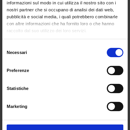
informazioni sul modo in cui utilizza il nostro sito con i
il raggiungimento delle abilità, conoscenze e
nostri partner che si occupano di analisi dei dati web,
competenze minime necessarie per il
pubblicità e social media, i quali potrebbero combinarle
superamento del predetto periodo di
con altre informazioni che ha fornito loro o che hanno
istruzione unitamente a certificazione
raccolto dal suo utilizzo dei loro servizi.
internazionale di alfabetizzazione digitale e
certificazione di competenze socio-
Selezione
assistenziali.
Necessari
del
Operatore dei servizi agrari
: attestato di
consenso
qualifica professionale di Operatore
Preferenze
agrituristico o Operatore agro industriale o
Operatore agro-ambientale o Operatore agro-
Statistiche
alimentare o equipollenti e
certificazione
internazionale di alfabetizzazione digitale.
Marketing
COSA PREVEDE IL NUOVO CCNL
L’art. 59 comma 10 e 11 disciplinano i nuovi
requisiti di accesso e la fase transitoria.