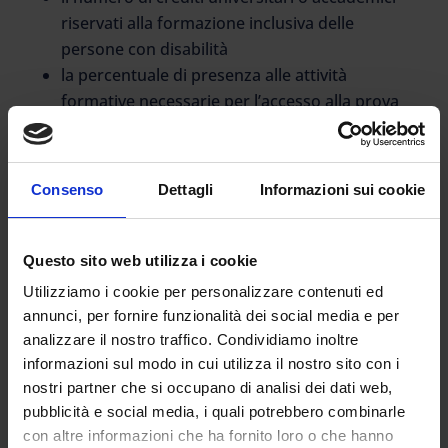
riservati alla formazione inclusiva delle
persone con disabilità
la percentuale di presenza alle attività
formative necessarie per l’accesso alla prova
finale
le modalità di svolgimento della prova finale
del percorso universitario e accademico,
Consenso
Dettagli
Informazioni sui cookie
comprendente la prova scritta e orale.
La BOZZA prevede che i docenti, titolari di
Questo sito web utilizza i cookie
contratti di docenza presso una scuola statale
Utilizziamo i cookie per personalizzare contenuti ed
o paritaria ovvero nei percorsi di istruzione e
annunci, per fornire funzionalità dei social media e per
formazione professionale delle regioni,
analizzare il nostro traffico. Condividiamo inoltre
possono accedere, per i primi tre cicli, ai
informazioni sul modo in cui utilizza il nostro sito con i
percorsi relativi alla propria classe di concorso,
nostri partner che si occupano di analisi dei dati web,
nei limiti della riserva di posti che è pari:
pubblicità e social media, i quali potrebbero combinarle
con altre informazioni che ha fornito loro o che hanno
per il primo ciclo, al 40% dell’offerta