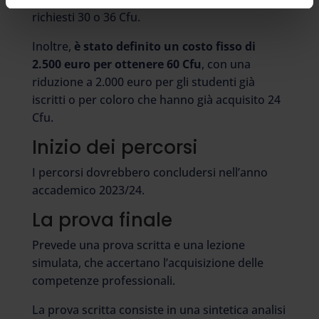
richiesti 30 o 36 Cfu.
Inoltre,
è stato definito un costo fisso di
2.500 euro per ottenere 60 Cfu
, con una
riduzione a 2.000 euro per gli studenti già
iscritti o per coloro che hanno già acquisito 24
Cfu.
Inizio dei percorsi
I percorsi dovrebbero concludersi nell’anno
accademico 2023/24.
La prova finale
Prevede una prova scritta e una lezione
simulata, che accertano l’acquisizione delle
competenze professionali.
La prova scritta consiste in una sintetica analisi