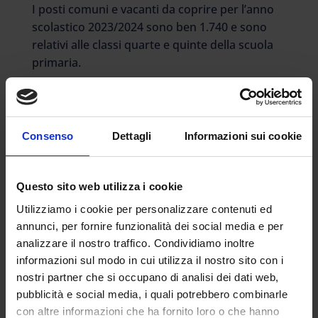
I posti comuni e vacanti da coprire per l’anno
scolastico 2023/2024 sono ben 1.740 e sono
relativi alle classi quarte e quinte della scuola
primaria.
I REQUISITI RICHIESTI
Questi i requisiti richiesti per essere ammessi
alla procedura:
Consenso
Dettagli
Informazioni sui cookie
1 – Laurea magistrale conseguita nella classe
LM-67 «Scienze e tecniche delle attività motorie
Questo sito web utilizza i cookie
preventive e adattate» o nella classe LM-68
Utilizziamo i cookie per personalizzare contenuti ed
«Scienze e tecniche dello sport» oppure nella
annunci, per fornire funzionalità dei social media e per
classe LM-47 «Organizzazione e gestione dei
analizzare il nostro traffico. Condividiamo inoltre
servizi per lo sport e le attività motorie».
informazioni sul modo in cui utilizza il nostro sito con i
Oppure titoli di studio equiparati alle predette
nostri partner che si occupano di analisi dei dati web,
lauree magistrali ai sensi del decreto del
pubblicità e social media, i quali potrebbero combinarle
Ministro dell’istruzione, dell’università e della
con altre informazioni che ha fornito loro o che hanno