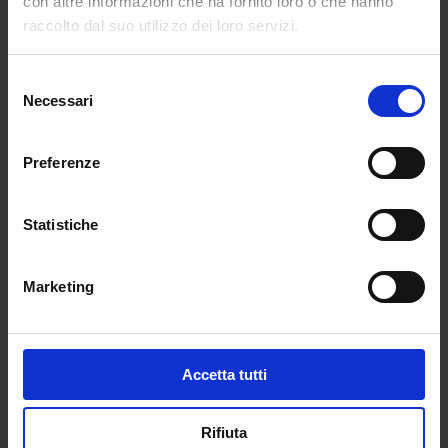
con altre informazioni che ha fornito loro o che hanno
raccolto dal suo utilizzo dei loro servizi.
Una volta perfezionata l’iscrizione, entro 24/48
ore il corsista riceverà le credenziali studente
Selezione
necessarie per accedere alla piattaforma
Necessari
del
telematica dell’Università Ecampus dove potrà
consenso
seguire le lezioni comodamente online 24h su
Preferenze
24h.
La fruizione del corso non prevede l’invio di
Statistiche
tesine o elaborati.
Il DM 108/2022 prevede che i Docenti debbano
Marketing
conseguire obbligatoriamente i
5 CFU entro il
prossimo maggio 2024.
L’esame si terrà a distanza in modalità
telematica fino a nuove disposizioni.
Accetta tutti
Rifiuta