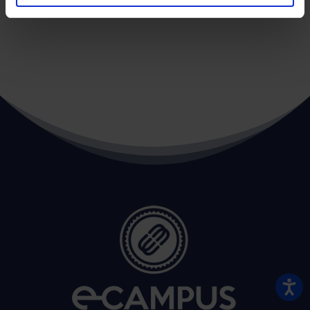
←
POST PRECEDENTE
POST SUCCESSIVO
→