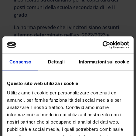
posti comuni della scuola secondaria di I e II
grado.
La norma prevede che i vincitori siano assunti
a tempo determinato nell’a.s. 2022/2023 e
partecipino con oneri a proprio carico, a un
percorso di formazione pari a 5 CFU, attivato
dalle Università accreditare al MIUR, che ne
Consenso
Dettagli
Informazioni sui cookie
integri le competenze professionali.
Il percorso offerto dall’Università telematica e-
Campus è un’ottima occasione per tutti coloro
Questo sito web utilizza i cookie
che dovranno conseguire il titolo
entro
Utilizziamo i cookie per personalizzare contenuti ed
maggio 2024.
annunci, per fornire funzionalità dei social media e per
analizzare il nostro traffico. Condividiamo inoltre
Superato l’anno di formazione e prova il
informazioni sul modo in cui utilizza il nostro sito con i
docente è assunto a tempo indeterminato e
nostri partner che si occupano di analisi dei dati web,
confermato in ruolo.
pubblicità e social media, i quali potrebbero combinarle
MODALITÀ DI FREQUENZA